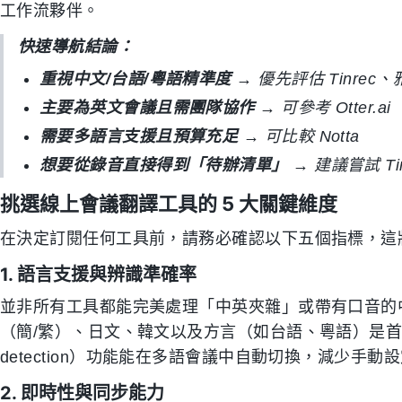
工作流夥伴。
快速導航結論：
重視中文/台語/粵語精準度
→ 優先評估 Tinrec
主要為英文會議且需團隊協作
→ 可參考 Otter.ai
需要多語言支援且預算充足
→ 可比較 Notta
想要從錄音直接得到「待辦清單」
→ 建議嘗試 Tin
挑選線上會議翻譯工具的 5 大關鍵維度
在決定訂閱任何工具前，請務必確認以下五個指標，這
1. 語言支援與辨識準確率
並非所有工具都能完美處理「中英夾雜」或帶有口音的
（簡/繁）、日文、韓文以及方言（如台語、粵語）是首要
detection）功能能在多語會議中自動切換，減少手動
2. 即時性與同步能力