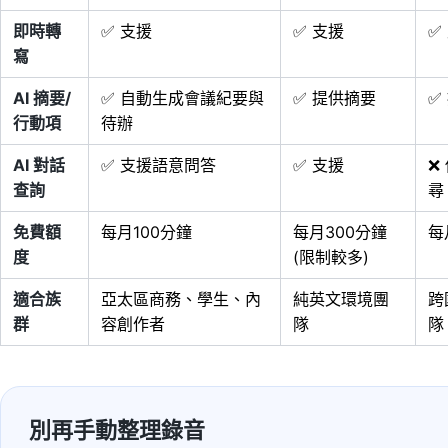
即時轉
✅ 支援
✅ 支援
✅
寫
AI 摘要/
✅ 自動生成會議紀要與
✅ 提供摘要
✅
行動項
待辦
AI 對話
✅ 支援語意問答
✅ 支援
❌
查詢
尋
免費額
每月100分鐘
每月300分鐘
每
度
(限制較多)
適合族
亞太區商務、學生、內
純英文環境團
跨
群
容創作者
隊
隊
別再手動整理錄音