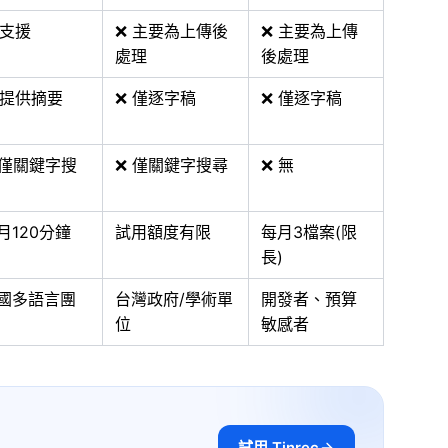
 支援
❌ 主要為上傳後
❌ 主要為上傳
處理
後處理
 提供摘要
❌ 僅逐字稿
❌ 僅逐字稿
 僅關鍵字搜
❌ 僅關鍵字搜尋
❌ 無
月120分鐘
試用額度有限
每月3檔案(限
長)
國多語言團
台灣政府/學術單
開發者、預算
位
敏感者
試用 Tinrec