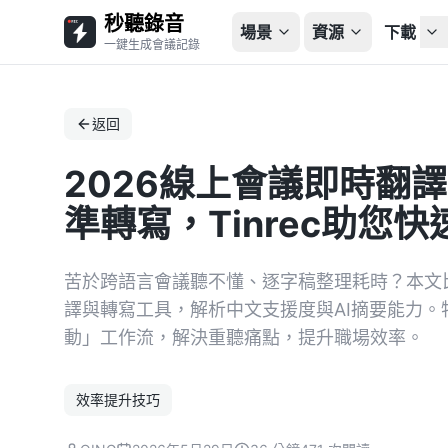
秒聽錄音
場景
資源
下載
一鍵生成會議記錄
返回
2026線上會議即時翻譯
準轉寫，Tinrec助您
苦於跨語言會議聽不懂、逐字稿整理耗時？本文比較Ot
譯與轉寫工具，解析中文支援度與AI摘要能力。特
動」工作流，解決重聽痛點，提升職場效率。
效率提升技巧