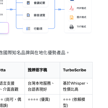
含國際知名品牌與在地化優勢產品。
tta
雅婷逐字稿
TurboScribe
語言支援
台灣本地服務、
基於Whisper、
、介面直觀
台語表現好
性價比高
⭐⭐ (尚可，偶
⭐⭐⭐⭐ (優異)
⭐⭐⭐ (依賴模
錯誤)
型)