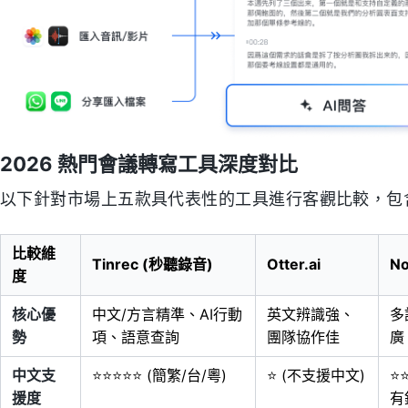
2026 熱門會議轉寫工具深度對比
以下針對市場上五款具代表性的工具進行客觀比較，包
比較維
Tinrec (秒聽錄音)
Otter.ai
No
度
核心優
中文/方言精準、AI行動
英文辨識強、
多
勢
項、語意查詢
團隊協作佳
廣
中文支
⭐⭐⭐⭐⭐ (簡繁/台/粵)
⭐ (不支援中文)
⭐
援度
有