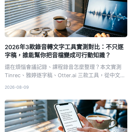
2026年3款錄音轉文字工具實測對比：不只逐
字稿，誰能幫你把音檔變成可行動知識？
還在煩惱會議記錄、課程錄音怎麼整理？本文實測
Tinrec、雅婷逐字稿、Otter.ai 三款工具，從中文辨
識、AI 摘要到價格方案，告訴你哪一款才能真正節
2026-08-09
省時間，把音檔變成可搜索、可摘要、可追問的知識
庫。