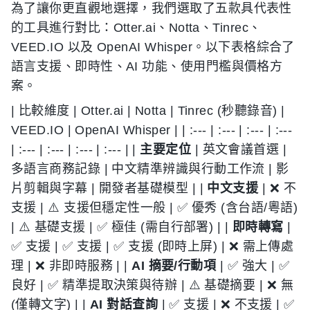
為了讓你更直觀地選擇，我們選取了五款具代表性
的工具進行對比：Otter.ai、Notta、Tinrec、
VEED.IO 以及 OpenAI Whisper。以下表格綜合了
語言支援、即時性、AI 功能、使用門檻與價格方
案。
| 比較維度 | Otter.ai | Notta | Tinrec (秒聽錄音) |
VEED.IO | OpenAI Whisper | | :--- | :--- | :--- | :---
| :--- | :--- | :--- | :--- | |
主要定位
| 英文會議首選 |
多語言商務記錄 | 中文精準辨識與行動工作流 | 影
片剪輯與字幕 | 開發者基礎模型 | |
中文支援
| ❌ 不
支援 | ⚠️ 支援但穩定性一般 | ✅ 優秀 (含台語/粵語)
| ⚠️ 基礎支援 | ✅ 極佳 (需自行部署) | |
即時轉寫
|
✅ 支援 | ✅ 支援 | ✅ 支援 (即時上屏) | ❌ 需上傳處
理 | ❌ 非即時服務 | |
AI 摘要/行動項
| ✅ 強大 | ✅
良好 | ✅ 精準提取決策與待辦 | ⚠️ 基礎摘要 | ❌ 無
(僅轉文字) | |
AI 對話查詢
| ✅ 支援 | ❌ 不支援 | ✅