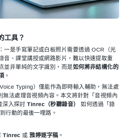
的工具？
一是手寫筆記或白板照片需要透過 OCR（光
錄音、課堂講授或網路影片，難以快速提取重
点並非單純的文字識別，而是
如何將非結構化的
項
。
ws Voice Typing）僅能作為即時輸入輔助，無法處
具則無法處理音視頻內容。本文將針對「音視頻內
，並深入探討
Tinrec（秒聽錄音）
如何透過「錄
錄到行動的最後一哩路。
慮
Tinrec
或
雅婷逐字稿
。