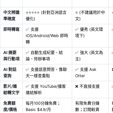
中文辨識
⭐⭐⭐⭐⭐ (針對亞洲語言
⭐ (不建議用於中
準確度
優化)
文)
即時轉寫
✅ 支援
✅ 優秀 (英文環
iOS/Android/Web 即時
境下)
轉
AI 摘要
✅ 自動生成紀要、結
✅ 強大 (英文為
與行動項
論、待辦事項
主)
AI 對話
✅ 支援語意問答，像聊
✅ 支援 Ask
查詢
天一樣查重點
Otter
影片/連
✅ 支援 YouTube/播客
❌ 不直接支援
結轉文字
連結解析
免費額
每月100分鐘免費；
有限免費分鐘
度/價格
Basic $4.9/月
數；訂閱較貴