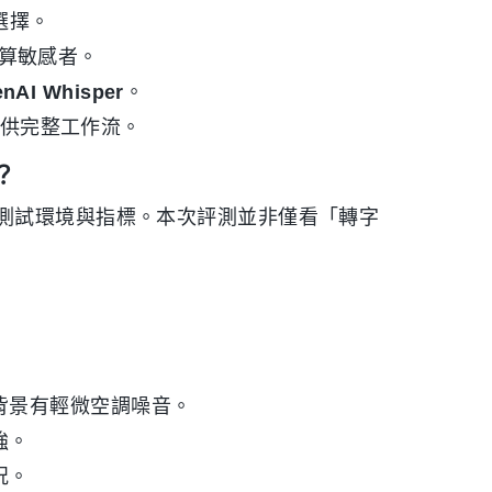
選擇。
算敏感者。
nAI Whisper
。
供完整工作流。
？
測試環境與指標。本次評測並非僅看「轉字
背景有輕微空調噪音。
強。
況。