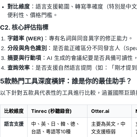
對比維度
：語言支援範圍、轉寫準確度（特別是中文
便利性、價格門檻。
C2. 核心評估指標
字錯率 (WER)
：專有名詞與同音異字的修正能力。
分段與角色識別
：是否能正確區分不同發言人（Speaker 
摘要與行動項
：AI 生成的會議紀要是否具備可讀性，能否
查詢效率
：是否支援自然語言提問（如：「剛才提到的預
5款熱門工具深度橫評：誰是你的最佳助手？
以下針對五款具代表性的工具進行比較，涵蓋國際巨頭與新
比較維度
Tinrec (秒聽錄音)
Otter.ai
語言支援
中、英、日、韓、德、
主要為英文，中
台語、粵語等10種
文支援極弱