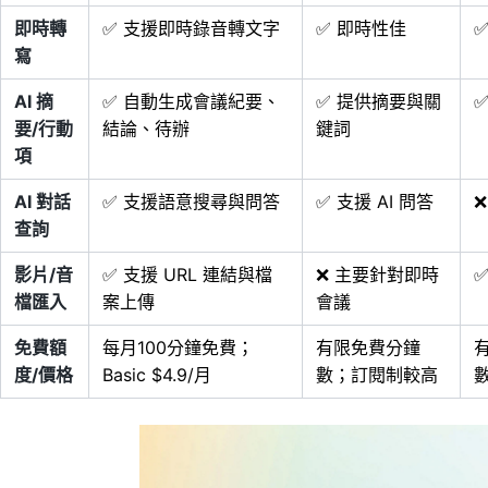
即時轉
✅ 支援即時錄音轉文字
✅ 即時性佳
寫
AI 摘
✅ 自動生成會議紀要、
✅ 提供摘要與關
要/行動
結論、待辦
鍵詞
項
AI 對話
✅ 支援語意搜尋與問答
✅ 支援 AI 問答
❌
查詢
影片/音
✅ 支援 URL 連結與檔
❌ 主要針對即時
檔匯入
案上傳
會議
免費額
每月100分鐘免費；
有限免費分鐘
度/價格
Basic $4.9/月
數；訂閱制較高