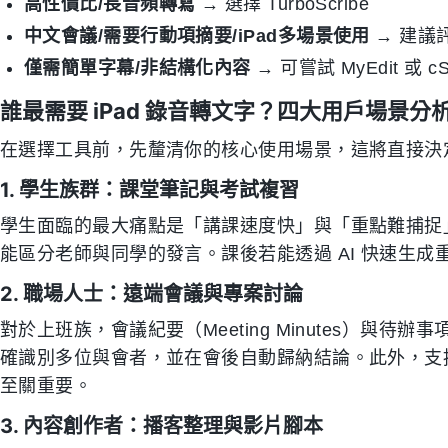
高性價比/長音頻轉寫
→ 選擇 TurboScribe
中文會議/需要行動項摘要/iPad多場景使用
→ 建議評估
僅需簡單字幕/非結構化內容
→ 可嘗試 MyEdit 或 cSu
誰最需要 iPad 錄音轉文字？四大用戶場景分
在選擇工具前，先釐清你的核心使用場景，這將直接決
1. 學生族群：課堂筆記與考試複習
學生面臨的最大痛點是「講課速度快」與「重點難捕捉
能區分老師與同學的發言。課後若能透過 AI 快速生
2. 職場人士：遠端會議與專案討論
對於上班族，會議紀要（Meeting Minutes）與待辦事
確識別多位與會者，並在會後自動歸納結論。此外，支援 Team
至關重要。
3. 內容創作者：播客整理與影片腳本