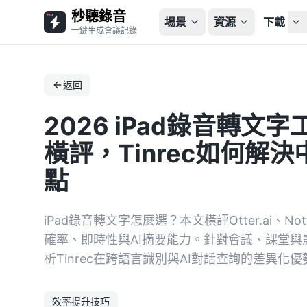
秒聽錄音
場景
資源
下載
一鍵生成會議記錄
返回
2026 iPad錄音轉文
橫評，Tinrec如何解
點
iPad錄音轉文字怎麼選？本文橫評Otter.ai、Not
確率、即時性與AI摘要能力。針對會議、課堂
析Tinrec在跨語言識別與AI對話查詢的差異
效率提升技巧