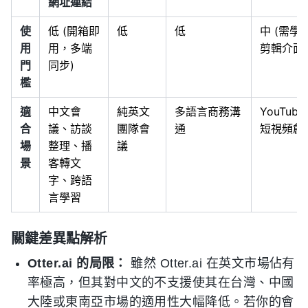
網址連結
使
低 (開箱即
低
低
中 (需學
用
用，多端
剪輯介面)
門
同步)
檻
適
中文會
純英文
多語言商務溝
YouTube
合
議、訪談
團隊會
通
短視頻創
場
整理、播
議
景
客轉文
字、跨語
言學習
關鍵差異點解析
Otter.ai 的局限：
雖然 Otter.ai 在英文市場佔有
率極高，但其對中文的不支援使其在台灣、中國
大陸或東南亞市場的適用性大幅降低。若你的會