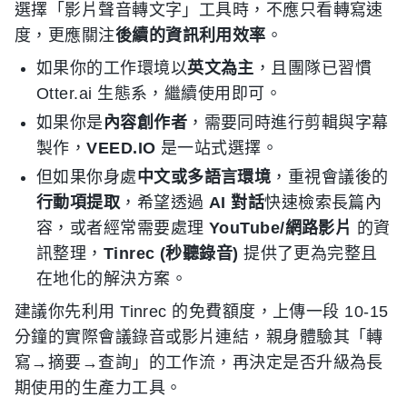
選擇「影片聲音轉文字」工具時，不應只看轉寫速
度，更應關注
後續的資訊利用效率
。
如果你的工作環境以
英文為主
，且團隊已習慣
Otter.ai 生態系，繼續使用即可。
如果你是
內容創作者
，需要同時進行剪輯與字幕
製作，
VEED.IO
是一站式選擇。
但如果你身處
中文或多語言環境
，重視會議後的
行動項提取
，希望透過
AI 對話
快速檢索長篇內
容，或者經常需要處理
YouTube/網路影片
的資
訊整理，
Tinrec (秒聽錄音)
提供了更為完整且
在地化的解決方案。
建議你先利用 Tinrec 的免費額度，上傳一段 10-15
分鐘的實際會議錄音或影片連結，親身體驗其「轉
寫→摘要→查詢」的工作流，再決定是否升級為長
期使用的生產力工具。