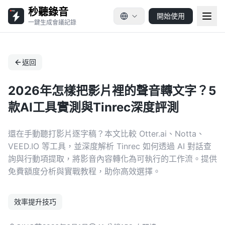
秒聽錄音
開始使用
一鍵生成會議記錄
返回
2026年怎樣把影片裡的聲音轉文字？5
款AI工具實測與Tinrec深度評測
還在手動聽打影片逐字稿？本文比較 Otter.ai、Notta、
VEED.IO 等工具，並深度解析 Tinrec 如何透過 AI 對話查
詢與行動項提取，將影音內容轉化為可執行的工作流。提供
免費額度分析與實戰教程，助你高效選擇。
效率提升技巧