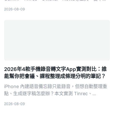
準確度、AI整理、跨平台到免費方案，告訴你哪一款
2026-08-09
最適合會議、學習、訪談與創作。提供選購要點、避
坑指南與場景推薦，助你找到最合適的錄音轉文字解
決方案。
2026年4款手機錄音轉文字App實測對比：誰
能幫你把會議、課程整理成條理分明的筆記？
iPhone 內建語音備忘錄只能錄音，但想自動整理重
點、生成逐字稿怎麼辦？本文實測 Tinrec、
Otter.ai、Notta 三款工具，並回頭看內建 App 的能
2026-08-09
耐，從錄音流程、轉寫品質、AI 整理功能到價格全