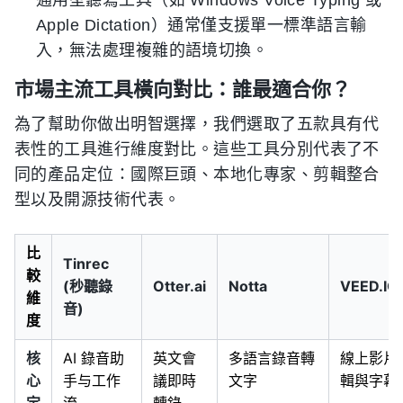
通用型聽寫工具（如 Windows Voice Typing 或
Apple Dictation）通常僅支援單一標準語言輸
入，無法處理複雜的語境切換。
市場主流工具橫向對比：誰最適合你？
為了幫助你做出明智選擇，我們選取了五款具有代
表性的工具進行維度對比。這些工具分別代表了不
同的產品定位：國際巨頭、本地化專家、剪輯整合
型以及開源技術代表。
比
Tinrec
較
(秒聽錄
Otter.ai
Notta
VEED.IO
維
音)
度
核
AI 錄音助
英文會
多語言錄音轉
線上影片
心
手与工作
議即時
文字
輯與字幕