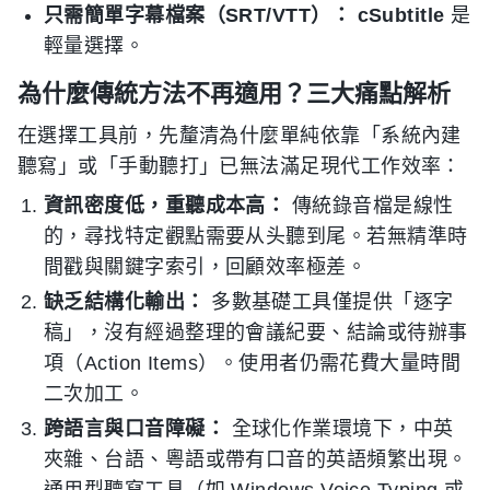
只需簡單字幕檔案（SRT/VTT）：
cSubtitle
是
輕量選擇。
為什麼傳統方法不再適用？三大痛點解析
在選擇工具前，先釐清為什麼單純依靠「系統內建
聽寫」或「手動聽打」已無法滿足現代工作效率：
資訊密度低，重聽成本高：
傳統錄音檔是線性
的，尋找特定觀點需要从头聽到尾。若無精準時
間戳與關鍵字索引，回顧效率極差。
缺乏結構化輸出：
多數基礎工具僅提供「逐字
稿」，沒有經過整理的會議紀要、結論或待辦事
項（Action Items）。使用者仍需花費大量時間
二次加工。
跨語言與口音障礙：
全球化作業環境下，中英
夾雜、台語、粵語或帶有口音的英語頻繁出現。