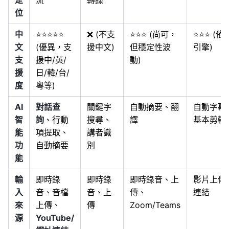
定
流
轉錄
位
中
⭐⭐⭐⭐⭐
❌ (不支
⭐⭐⭐ (尚可，
⭐⭐⭐ (依
文
(優異，支
援中文)
但穩定性波
引擎)
支
援中/英/
動)
援
日/韓/台/
度
粵等)
AI
對話查
關鍵字
自動摘要、翻
自動字幕
智
詢
、行動
搜尋、
譯
基本剪輯
能
項提取、
講者識
功
自動摘要
別
能
輸
即時錄
即時錄
即時錄音、上
影片上傳
入
音、音檔
音、上
傳、
連結
來
上傳、
傳
Zoom/Teams
源
YouTube/