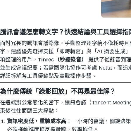
騰訊會議怎麼轉文字？快速結論與工具選擇指
面對冗長的騰訊會議錄像，手動整理逐字稿不僅耗時且
字，建議優先選擇支援「即時轉寫」與「AI 摘要生成
項整理的用戶，
Tinrec（秒聽錄音）
提供了從錄音到理
並生成會議紀要；若需國際化協作可考慮 Notta，而
詳細拆解各工具優缺點及實戰操作步驟。
為什麼傳統「錄影回放」不再是最佳解？
在遠端辦公常態化的當下，騰訊會議（Tencent Mee
束後往往面臨三大痛點：
資訊密度低，重聽成本高
：一小時的會議，關鍵決策
必須拖動進度條反覆聆聽，效率極低。