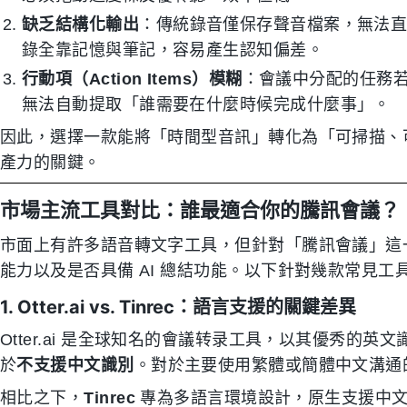
缺乏結構化輸出
：傳統錄音僅保存聲音檔案，無法
錄全靠記憶與筆記，容易產生認知偏差。
行動項（Action Items）模糊
：會議中分配的任務
無法自動提取「誰需要在什麼時候完成什麼事」。
因此，選擇一款能將「時間型音訊」轉化為「可掃描、
產力的關鍵。
市場主流工具對比：誰最適合你的騰訊會議？
市面上有許多語音轉文字工具，但針對「騰訊會議」這
能力以及是否具備 AI 總結功能。以下針對幾款常見工
1. Otter.ai vs. Tinrec：語言支援的關鍵差異
Otter.ai 是全球知名的會議转录工具，以其優秀的
於
不支援中文識別
。對於主要使用繁體或簡體中文溝通的團
相比之下，
Tinrec
專為多語言環境設計，原生支援中文、