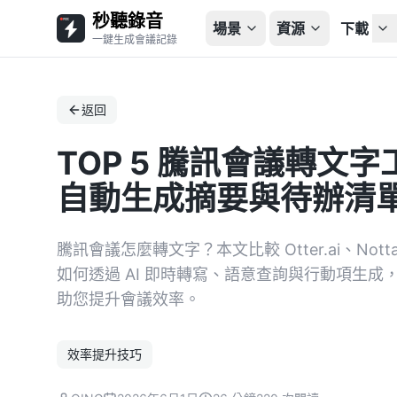
秒聽錄音
場景
資源
下載
一鍵生成會議記錄
返回
TOP 5 騰訊會議轉文
自動生成摘要與待辦清
騰訊會議怎麼轉文字？本文比較 Otter.ai、Not
如何透過 AI 即時轉寫、語意查詢與行動項生
助您提升會議效率。
效率提升技巧