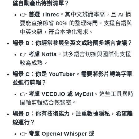
望自動產出待辦清單？
👉
首選 Tinrec
。其中文辨識率高，且 AI 摘
要能直接節省 80% 的整理時間。支援台語與
中英夾雜，符合本地化需求。
場景 B：你經常參與全英文或跨國多語言會議？
👉
考慮 Notta
。其多語言切換與國際化支援
較為成熟。
場景 C：你是 YouTuber，需要將影片轉為字幕
並進行剪輯？
👉
考慮 VEED.IO 或 MyEdit
。這些工具與時
間軸剪輯結合較緊密。
場景 D：你有技術能力，注重數據隱私，希望離
線運行？
👉
考慮 OpenAI Whisper 或