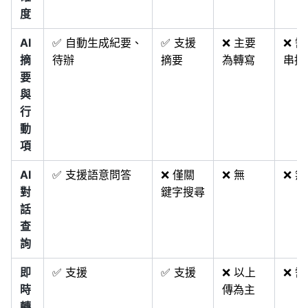
度
AI
✅ 自動生成紀要、
✅ 支援
❌ 主要
❌ 
摘
待辦
摘要
為轉寫
串接 
要
與
行
動
項
AI
✅ 支援語意問答
❌ 僅關
❌ 無
❌ 無
對
鍵字搜尋
話
查
詢
即
✅ 支援
✅ 支援
❌ 以上
❌ 
時
傳為主
轉