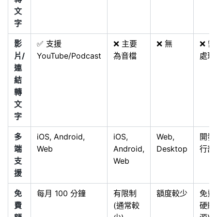
文
字
影
✅ 支援
❌ 主要
❌ 無
❌ 
片/
YouTube/Podcast
為音檔
處理
連
結
轉
文
字
多
iOS, Android,
iOS,
Web,
開發
端
Web
Android,
Desktop
行部
支
Web
援
免
每月 100 分鐘
有限制
額度較少
免費 
費
(通常較
硬體