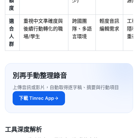
額
少)
源)
度
適
重視中文準確度與
跨國團
輕度音訊
工程
合
後續行動轉化的職
隊、多語
編輯需求
隱私
人
場/學生
言環境
重視
群
別再手動整理錄音
上傳音訊或影片，自動取得逐字稿、摘要與行動項目
下載 Tinrec App
工具深度解析