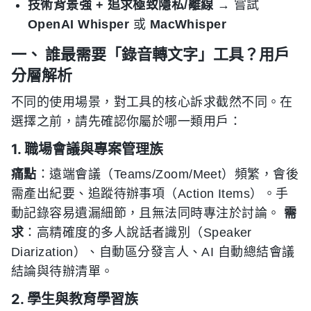
技術背景強 + 追求極致隱私/離線
→ 嘗試
OpenAI Whisper
或
MacWhisper
一、 誰最需要「錄音轉文字」工具？用戶
分層解析
不同的使用場景，對工具的核心訴求截然不同。在
選擇之前，請先確認你屬於哪一類用戶：
1. 職場會議與專案管理族
痛點
：遠端會議（Teams/Zoom/Meet）頻繁，會後
需產出紀要、追蹤待辦事項（Action Items）。手
動記錄容易遺漏細節，且無法同時專注於討論。
需
求
：高精確度的多人說話者識別（Speaker
Diarization）、自動區分發言人、AI 自動總結會議
結論與待辦清單。
2. 學生與教育學習族