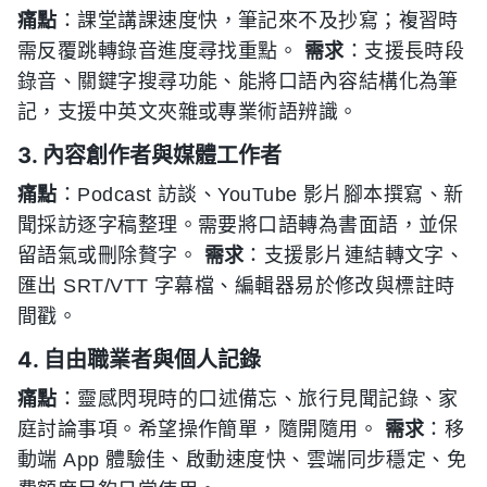
痛點
：課堂講課速度快，筆記來不及抄寫；複習時
需反覆跳轉錄音進度尋找重點。
需求
：支援長時段
錄音、關鍵字搜尋功能、能將口語內容結構化為筆
記，支援中英文夾雜或專業術語辨識。
3. 內容創作者與媒體工作者
痛點
：Podcast 訪談、YouTube 影片腳本撰寫、新
聞採訪逐字稿整理。需要將口語轉為書面語，並保
留語氣或刪除贅字。
需求
：支援影片連結轉文字、
匯出 SRT/VTT 字幕檔、編輯器易於修改與標註時
間戳。
4. 自由職業者與個人記錄
痛點
：靈感閃現時的口述備忘、旅行見聞記錄、家
庭討論事項。希望操作簡單，隨開隨用。
需求
：移
動端 App 體驗佳、啟動速度快、雲端同步穩定、免