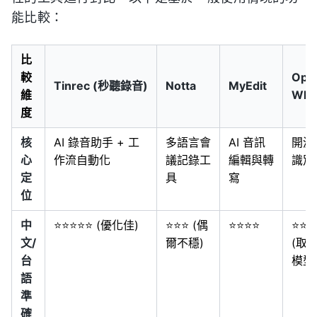
能比較：
比
較
Ope
Tinrec (秒聽錄音)
Notta
MyEdit
維
Whi
度
核
AI 錄音助手 + 工
多語言會
AI 音訊
開源
心
作流自動化
議記錄工
編輯與轉
識別
定
具
寫
位
中
⭐⭐⭐⭐⭐ (優化佳)
⭐⭐⭐ (偶
⭐⭐⭐⭐
⭐⭐⭐
文/
爾不穩)
(取
台
模型
語
準
確