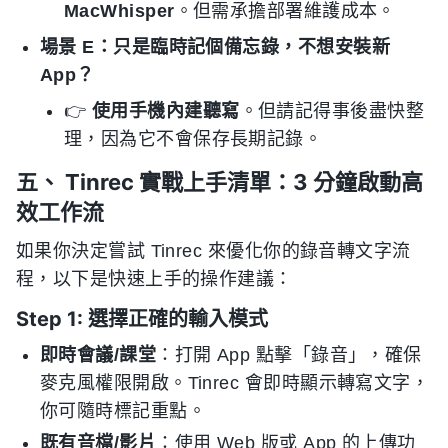
MacWhisper
。但需承擔部署維護成本。
場景 E：只是臨時記個備忘錄，不想安裝新
App？
👉
使用手機內建聽寫
。但請記得事後盡快整
理，因為它不會保存長期記錄。
五、 Tinrec 實戰上手清單：3 分鐘啟動高
效工作流
如果你決定嘗試 Tinrec 來優化你的錄音轉文字流
程，以下是快速上手的操作建議：
Step 1: 選擇正確的輸入模式
即時會議/課堂
：打開 App 點擊「錄音」，確保
麥克風權限開啟。Tinrec 會即時顯示轉寫文字，
你可隨時標記重點。
既有音檔/影片
：使用 Web 版或 App 的上傳功