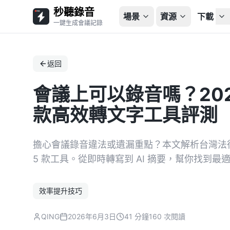
秒聽錄音
場景
資源
下載
一鍵生成會議記錄
返回
會議上可以錄音嗎？202
款高效轉文字工具評測
擔心會議錄音違法或遺漏重點？本文解析台灣法律規範，
5 款工具。從即時轉寫到 AI 摘要，幫你找到
效率提升技巧
QING
2026年6月3日
41 分鐘
160 次閱讀