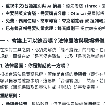
重視中文/台語識別與 AI 摘要
：優先考慮
Tinrec
，
主要開英文會議、需要講者分離
：
Otter.ai
是國際標
免費、偶爾使用、簡單轉寫
：
夸克瀏覽器
或
搜狗輸
已有錄音檔需要批量處理
：
錄音識別王
提供較多的
一、 會議上可以錄音嗎？法律風險與職場禮儀
在探討工具之前，必須先解決「能不能錄」的問題。在
規範，關鍵在於「是否侵害隱私」以及「是否為對話參
1. 法律層面：你是對話的一方嗎？
根據台灣法律實務見解，若你是會議的
參與者
（即你在
容以備忘或確認事項，這屬於「合理範圍」。然而，若
觸犯《通訊保障及監察法》或《刑法》妨害秘密罪。
重點原則：
參與者錄音
：風險較低，但仍需注意後續使用範圍（僅