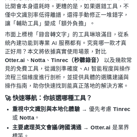
比開會本身還耗時。更糟的是，如果選錯工具，不
僅中文識別率低得離譜，還得手動修正一堆錯字，
讓「輔助工具」變成「額外負擔」。
市面上標榜「錄音轉文字」的工具琳琅滿目，從系
統內建功能到專業 AI 服務都有。究竟哪一款才真
正好用？本文將依據真實使用場景，對比
Otter.ai
、
Notta
、
Tinrec（秒聽錄音）
以及幾款常
見的免費工具，從識別準確度、AI 智能程度與操作
流程三個維度進行剖析，並提供具體的選購建議與
操作指南，助你快速找到能真正落地的解決方案。
🚀 快速導航：你該選哪種工具？
重視中文識別與本地化體驗
→ 優先考慮
Tinrec
或
Notta
。
主要處理英文會議/跨國溝通
→
Otter.ai
是業界
標竿。