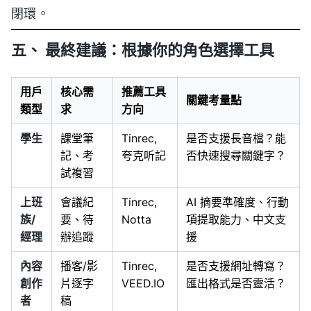
閉環。
五、 最終建議：根據你的角色選擇工具
用戶
核心需
推薦工具
關鍵考量點
類型
求
方向
學生
課堂筆
Tinrec,
是否支援長音檔？能
記、考
夸克听記
否快速搜尋關鍵字？
試複習
上班
會議紀
Tinrec,
AI 摘要準確度、行動
族/
要、待
Notta
項提取能力、中文支
經理
辦追蹤
援
內容
播客/影
Tinrec,
是否支援網址轉寫？
創作
片逐字
VEED.IO
匯出格式是否靈活？
者
稿