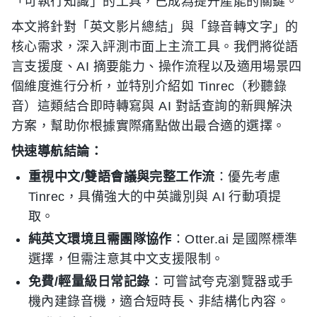
「可執行知識」的工具，已成為提升產能的關鍵。
本文將針對「英文影片總結」與「錄音轉文字」的
核心需求，深入評測市面上主流工具。我們將從語
言支援度、AI 摘要能力、操作流程以及適用場景四
個維度進行分析，並特別介紹如 Tinrec（秒聽錄
音）這類結合即時轉寫與 AI 對話查詢的新興解決
方案，幫助你根據實際痛點做出最合適的選擇。
快速導航結論：
重視中文/雙語會議與完整工作流
：優先考慮
Tinrec，具備強大的中英識別與 AI 行動項提
取。
純英文環境且需團隊協作
：Otter.ai 是國際標準
選擇，但需注意其中文支援限制。
免費/輕量級日常記錄
：可嘗試夸克瀏覽器或手
機內建錄音機，適合短時長、非結構化內容。