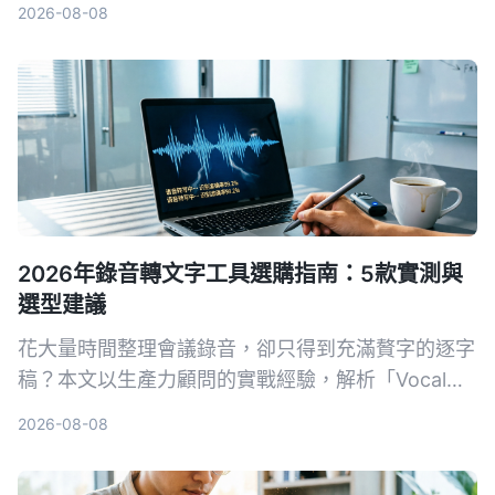
2026-08-08
背後開發團隊和 Otter.ai 的英文會議強項，完整實測
與場景推薦，幫你找到最適合的解決方案。
2026年錄音轉文字工具選購指南：5款實測與
選型建議
花大量時間整理會議錄音，卻只得到充滿贅字的逐字
稿？本文以生產力顧問的實戰經驗，解析「Vocal
AI」工具到底好不好用，並實測 Tinrec、Notta、
2026-08-08
Otter、Whisper 與 Vocol.ai 五款方案，幫你根據會
議、學習、創作等實際場景，找到真正能提升效率的