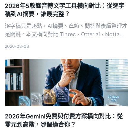
2026年5款錄音轉文字工具橫向對比：從逐字
稿到AI摘要，誰最完整？
逐字稿只是起點，AI摘要、章節、問答與後續整理才
是關鍵。本文橫向對比 Tinrec、Otter.ai、Notta、
TurboScribe 與 PLAUD，從免費到付費、會議到創
2026-08-08
作，幫你選出最適合的錄音轉文字方案。
2026年Gemini免費與付費方案橫向對比：從
零元到高階，哪個適合你？