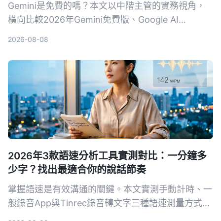
Gemini是免費的嗎？本文以中階主管的實務視角，
橫向比較2026年Gemini免費版、Google AI
Plus（月費NT$260）、Pro、Ultra 5x與Ultra 20x
2026-08-08
共5種方案。從用量、功能、工作整合三個維度，幫
你算清楚免費版夠不夠用、什麼情況下該升級，並附
上30天免費體驗企業版的管道。
2026年3款語速分析工具實測對比：一分鐘多
少字？找出最適合你的說話節奏
掌握語速是有效溝通的關鍵。本文實測手動計時、一
般錄音App與Tinrec錄音轉文字三種語速測量方式，
從精準度、便利性到附加功能完整比較，幫你找到最