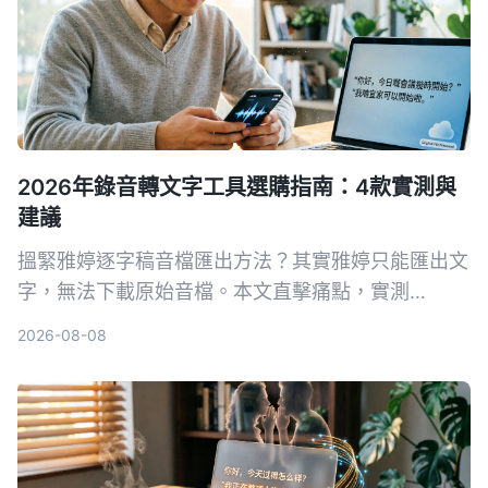
錄音整理工作流程。
2026年錄音轉文字工具選購指南：4款實測與
建議
搵緊雅婷逐字稿音檔匯出方法？其實雅婷只能匯出文
字，無法下載原始音檔。本文直擊痛點，實測
Tinrec、Otter、Notta、Fireflies 四款工具，從音
2026-08-08
檔匯出、轉寫準確度到 AI 後製能力一次比較，幫你
揀啱最適合香港上班族嘅錄音轉文字方案。