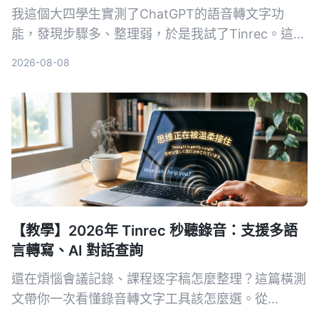
我這個大四學生實測了ChatGPT的語音轉文字功
能，發現步驟多、整理弱，於是我試了Tinrec。這篇
文章從便利性、整理能力、價格、場景和檔案支援5
2026-08-08
個維度比較，告訴你哪個才適合課堂筆記和會議記
錄。
【教學】2026年 Tinrec 秒聽錄音：支援多語
言轉寫、AI 對話查詢
還在煩惱會議記錄、課程逐字稿怎麼整理？這篇橫測
文帶你一次看懂錄音轉文字工具該怎麼選。從
Tinrec 的 AI 對話查詢、多來源轉寫，到雅婷逐字稿