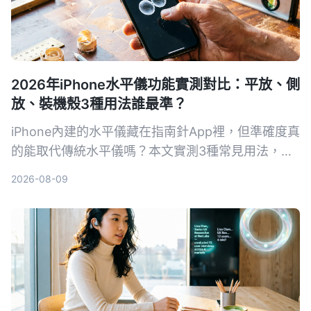
2026年iPhone水平儀功能實測對比：平放、側
放、裝機殼3種用法誰最準？
iPhone內建的水平儀藏在指南針App裡，但準確度真
的能取代傳統水平儀嗎？本文實測3種常見用法，從
相機突起、保護殼影響到iOS 17新功能，告訴你什麼
2026-08-09
情況可以安心用，什麼時候還是該拿出專業工具。