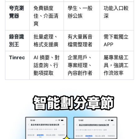
夸克瀏
免費額度
學生、一般
功能入口較
覽器
佳、介面清
辦公族
深
爽
錄音識
批量處理、
有大量舊音
需下載獨立
別王
格式支援廣
檔需整理者
APP
Tinrec
AI 摘要、對
企業用戶、
屬專業級工
話查詢、行
專案經理、
具，強調工
動項提取
內容創作者
作流效率