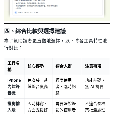
四、綜合比較與選擇建議
為了幫助讀者更直觀地選擇，以下將各工具特性進
行對比：
工具名
核心優勢
適合人群
注意事項
稱
iPhone
免安裝、系
輕度使用
功能基礎，
內建錄
統整合度高
者、臨時記
無 AI 摘要
音機
錄
搜狗輸
即時轉寫、
需要邊說邊
不適合長檔
入法
方言支援好
記的使用者
案批量處理