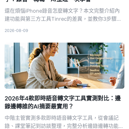
還在煩惱iPhone錄音怎麼轉文字？本文完整介紹內
建功能與第三方工具Tinrec的差異，並教你3步驟輕
鬆將會議、課程錄音變成可摘要、可搜尋、可匯出的
2026-08-09
知識資料。
2026年4款即時語音轉文字工具實測對比：邊
錄邊轉誰的AI摘要最實用？
中階主管實測多款即時語音轉文字工具，從會議記
錄、課堂筆記到訪談整理，完整分析邊錄邊轉功能與