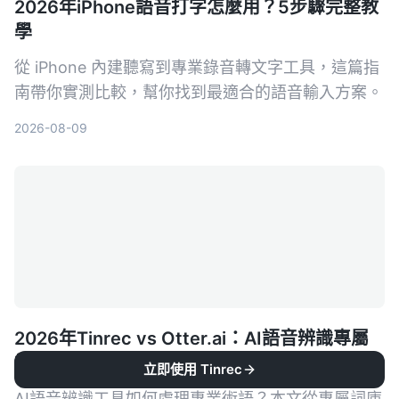
2026年iPhone語音打字怎麼用？5步驟完整教
學
從 iPhone 內建聽寫到專業錄音轉文字工具，這篇指
南帶你實測比較，幫你找到最適合的語音輸入方案。
2026-08-09
2026年Tinrec vs Otter.ai：AI語音辨識專屬
詞庫能力大PK，誰更懂你的專業術語？
立即使用 Tinrec
AI語音辨識工具如何處理專業術語？本文從專屬詞庫