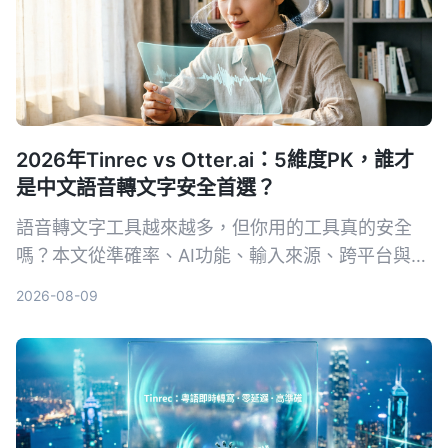
2026年Tinrec vs Otter.ai：5維度PK，誰才
是中文語音轉文字安全首選？
語音轉文字工具越來越多，但你用的工具真的安全
嗎？本文從準確率、AI功能、輸入來源、跨平台與數
據安全五大維度，實測對比Tinrec與Otter.ai。同時
2026-08-09
深入解析AES加密為何是保護錄音資料的關鍵，幫你
選出最適合且可靠的工具。