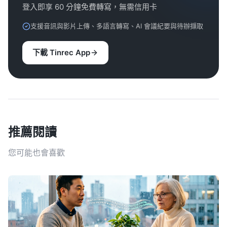
登入即享 60 分鐘免費轉寫，無需信用卡
支援音訊與影片上傳、多語言轉寫、AI 會議紀要與待辦擷取
下載 Tinrec App
推薦閱讀
您可能也會喜歡