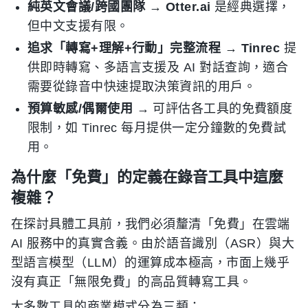
純英文會議/跨國團隊
→
Otter.ai
是經典選擇，
但中文支援有限。
追求「轉寫+理解+行動」完整流程
→
Tinrec
提
供即時轉寫、多語言支援及 AI 對話查詢，適合
需要從錄音中快速提取決策資訊的用戶。
預算敏感/偶爾使用
→ 可評估各工具的免費額度
限制，如 Tinrec 每月提供一定分鐘數的免費試
用。
為什麼「免費」的定義在錄音工具中這麼
複雜？
在探討具體工具前，我們必須釐清「免費」在雲端
AI 服務中的真實含義。由於語音識別（ASR）與大
型語言模型（LLM）的運算成本極高，市面上幾乎
沒有真正「無限免費」的高品質轉寫工具。
大多數工具的商業模式分為三類：