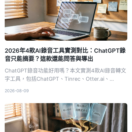
2026年4款AI錄音工具實測對比：ChatGPT錄
音只能摘要？這款還能問答與導出
ChatGPT錄音功能好用嗎？本文實測4款AI錄音轉文
字工具，包括ChatGPT、Tinrec、Otter.ai、
Notta，從轉寫準確度、AI整理能力、跨平台、價格
2026-08-09
等維度比較，告訴你哪一款最適合深度整理會議、課
程與訪談錄音。