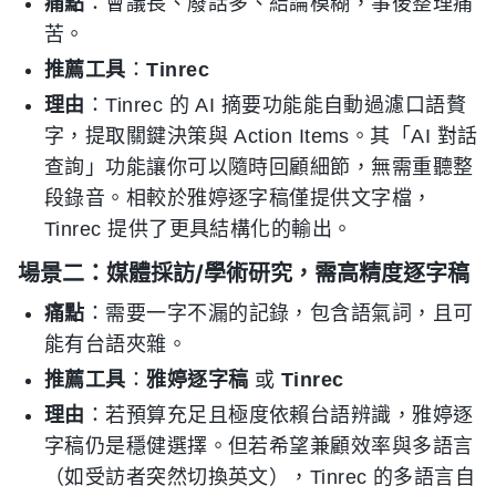
痛點
：會議長、廢話多、結論模糊，事後整理痛
苦。
推薦工具
：
Tinrec
理由
：Tinrec 的 AI 摘要功能能自動過濾口語贅
字，提取關鍵決策與 Action Items。其「AI 對話
查詢」功能讓你可以隨時回顧細節，無需重聽整
段錄音。相較於雅婷逐字稿僅提供文字檔，
Tinrec 提供了更具結構化的輸出。
場景二：媒體採訪/學術研究，需高精度逐字稿
痛點
：需要一字不漏的記錄，包含語氣詞，且可
能有台語夾雜。
推薦工具
：
雅婷逐字稿
或
Tinrec
理由
：若預算充足且極度依賴台語辨識，雅婷逐
字稿仍是穩健選擇。但若希望兼顧效率與多語言
（如受訪者突然切換英文），Tinrec 的多語言自