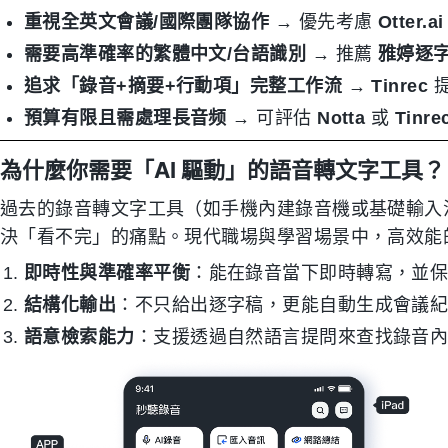
重視全英文會議/國際團隊協作
→ 優先考慮
Otter.ai
需要高準確率的繁體中文/台語識別
→ 推薦
雅婷逐
追求「錄音+摘要+行動項」完整工作流
→
Tinrec
提
預算有限且需處理長音频
→ 可評估
Notta
或
Tinre
為什麼你需要「AI 驅動」的語音轉文字工具？
過去的錄音轉文字工具（如手機內建錄音機或基礎輸入
決「看不完」的痛點。現代職場與學習場景中，高效能
即時性與準確率平衡
：能在錄音當下即時轉寫，並
結構化輸出
：不只給出逐字稿，更能自動生成會議紀要、待
語意檢索能力
：支援透過自然語言提問來查找錄音