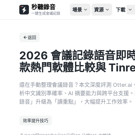
秒聽錄音
場景
資源
下載
一鍵生成會議記錄
返回
2026 會議記錄語音即
款熱門軟體比較與 Tinr
還在手動整理會議錄音？本文深度評測 Otter.ai、
析中文識別準確率、AI 摘要能力與跨平台支援
錄音」升級為「讀重點」，大幅提升工作效率。
效率提升技巧