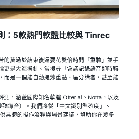
：5款熱門軟體比較與 Tinrec
苦的莫過於結束後還要花雙倍時間「重聽」並手
論更是大海撈針。當搜尋「會議記錄語音即時轉
，而是一個能自動提煉重點、區分講者，甚至能
蓋國際知名軟體 Otter.ai、Notta，以及
ec（秒聽錄音）。我們將從「中文識別準確度」、
提供具體的操作流程與場景建議，幫助你在眾多