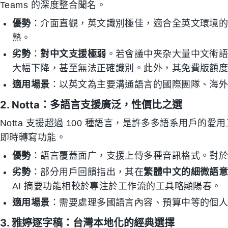
Teams 的深度整合聞名。
優勢
：介面直觀，英文識別極佳，適合全英文環境的跨
熟。
劣勢
：
對中文支援極弱
。若會議中夹杂大量中文術語或主
大幅下降，甚至無法正確識別。此外，其免費版額
適用場景
：以英文為主要溝通語言的國際團隊、海
2. Notta：多語言支援廣泛，性價比之選
Notta 支援超過 100 種語言，是許多多語系用戶的
即時轉寫功能。
優勢
：語言覆蓋面广，支援上傳多種音訊格式。對
劣勢
：部分用戶回饋指出，其在
繁體中文的細微語
AI 摘要功能相較於專注於工作流的工具略顯陽春。
適用場景
：需要處理多國語言內容、預算中等的個
3. 雅婷逐字稿：台灣本地化的經典選擇