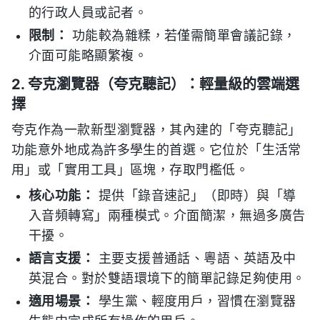
的行政人員或記者。
限制：
功能較為雜糅，若僅需簡單會議記錄，
介面可能略顯繁複。
2. 夸克瀏覽器（夸克聽記）：輕量級的雲端選
擇
夸克作為一款新型瀏覽器，其內建的「夸克聽記」
功能意外地成為許多學生的首選。它位於「生活常
用」或「實用工具」區塊，存取門檻低。
核心功能：
提供「錄音速記」（即時）與「導
入音頻轉寫」兩種模式。介面簡潔，無過多廣告
干擾。
語言支援：
主要支援普通話、粵語、英語及中
英混合。對於雙語環境下的簡單記錄足夠使用。
適用場景：
學生黨、輕度用戶，習慣在瀏覽器