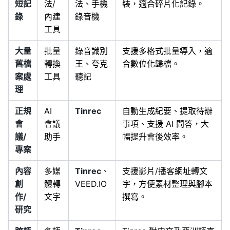
短記
法/
法、手機
裝，適合碎片化記錄。
錄
內建
錄音機
工具
大量
批量
錄音識別
支援多格式批量導入，適
舊檔
轉換
王、夸克
合數位化歸檔。
案處
工具
聽記
理
正規
AI
Tinrec
自動生成紀要、提取待辦
會
會議
事項、支援 AI 問答，大
議/
助手
幅提升會後效率。
專案
內容
多媒
Tinrec
、
支援影片/播客網址轉文
創
體轉
VEED.IO
字，方便素材整理與腳本
作/
文字
撰寫。
研究