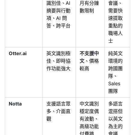
識別佳、AI
月有分鐘
會議、
摘要與行動
數限制
需要快
項、AI 問
速提取
答、跨平台
重點的
職場人
士
Otter.ai
英文識別極
不支援中
純英文
佳、即時協
文
、價格
環境的
作功能強大
較高
跨國團
隊、
Sales
團隊
Notta
支援語言眾
中文識別
多語言
多、介面直
穩定度偶
混搭但
觀
有波動、
以英文
高級功能
為主的
付費牆
會議