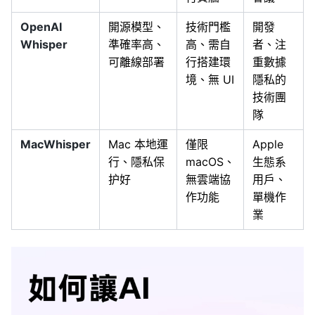
OpenAI
開源模型、
技術門檻
開發
Whisper
準確率高、
高、需自
者、注
可離線部署
行搭建環
重數據
境、無 UI
隱私的
技術團
隊
MacWhisper
Mac 本地運
僅限
Apple
行、隱私保
macOS、
生態系
护好
無雲端協
用戶、
作功能
單機作
業