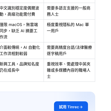
中文識別穩定度偶爾波
需要多語言支援的一般商
動，高級功能需付費
務人士
僅限 macOS，無雲端
極度重視隱私的 Mac 單
同步，缺乏 AI 摘要工
一用戶
作流
介面較傳統，AI 自動化
需要高精度台語/法律醫療
工作流相對較弱
逐字稿用戶
新興工具，品牌知名度
重視效率、需處理中英夾
仍在成長中
雜或多媒體內容的職場人
士
試用 Tinrec