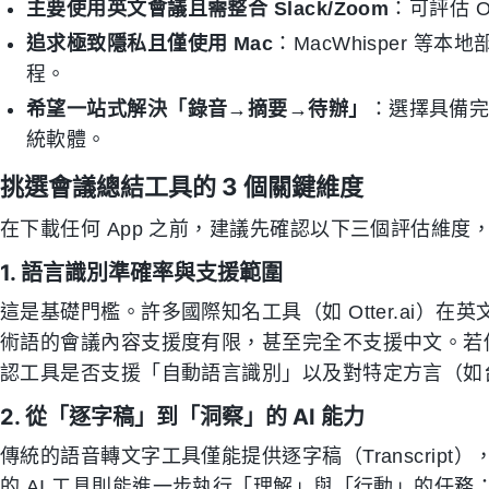
主要使用英文會議且需整合 Slack/Zoom
：可評估 O
追求極致隱私且僅使用 Mac
：MacWhisper 等
程。
希望一站式解決「錄音→摘要→待辦」
：選擇具備完
統軟體。
挑選會議總結工具的 3 個關鍵維度
在下載任何 App 之前，建議先確認以下三個評估維
1. 語言識別準確率與支援範圍
這是基礎門檻。許多國際知名工具（如 Otter.ai）
術語的會議內容支援度有限，甚至完全不支援中文。若
認工具是否支援「自動語言識別」以及對特定方言（如
2. 從「逐字稿」到「洞察」的 AI 能力
傳統的語音轉文字工具僅能提供逐字稿（Transcrip
的 AI 工具則能進一步執行「理解」與「行動」的任務