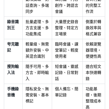
話查詢、多端
創作、跨語言
的完整工
同步
會議
作流
錄音識
批量處理、多
大量歷史錄音
側重於轉
別王
方言支援、多
整理、特定方
換效率與
功能集成
言場景
格式兼容
夸克聽
輕量級、無需
臨時會議、課
依賴瀏覽
記
額外安裝、中
堂筆記、輕度
器環境，
英混合識別
使用者
便捷性高
搜狗輸
隨手可用、多
短會議、靈感
適合短文
入法
方言、即時輸
記錄、日常對
本快速轉
入
話
錄
手機錄
隱私安全、無
個人備忘、簡
功能基
音機
需安裝、基本
單記錄
礎，後期
標記
整理成本
高