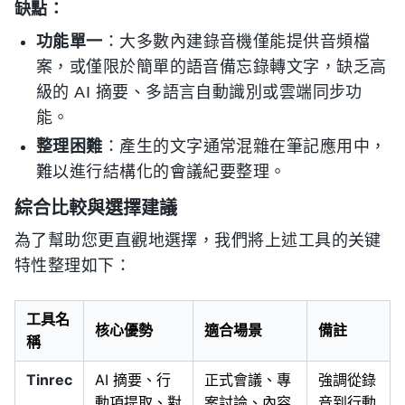
缺點：
功能單一
：大多數內建錄音機僅能提供音頻檔
案，或僅限於簡單的語音備忘錄轉文字，缺乏高
級的 AI 摘要、多語言自動識別或雲端同步功
能。
整理困難
：產生的文字通常混雜在筆記應用中，
難以進行結構化的會議紀要整理。
綜合比較與選擇建議
為了幫助您更直觀地選擇，我們將上述工具的关键
特性整理如下：
工具名
核心優勢
適合場景
備註
稱
Tinrec
AI 摘要、行
正式會議、專
強調從錄
動項提取、對
案討論、內容
音到行動