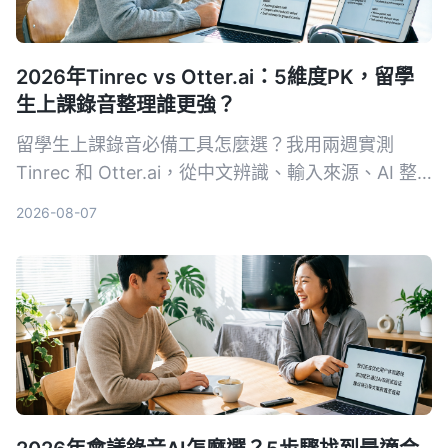
2026年Tinrec vs Otter.ai：5維度PK，留學
生上課錄音整理誰更強？
留學生上課錄音必備工具怎麼選？我用兩週實測
Tinrec 和 Otter.ai，從中文辨識、輸入來源、AI 整
理、價格彈性到跨平台體驗深度比較，直接告訴你哪
2026-08-07
款更適合課後複習與筆記整理。