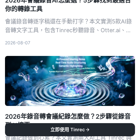
2026年會議錄音AI怎麼選？5步驟找到最適合
你的轉錄工具
會議錄音轉逐字稿還在手動打字？本文實測5款AI錄
音轉文字工具，包含Tinrec秒聽錄音、Otter.ai、
Notta、SeaMeet、Notion AI與Google免費方案，
2026-08-07
從功能、價格到適用場景一次整理，幫你選出最適合
的會議記錄幫手。
2026年錄音轉會議紀錄怎麼做？2步驟從錄音
到AI摘要
立即使用 Tinrec
會議記錄做到心累？本文實測兩大AI工具 Tinrec 與