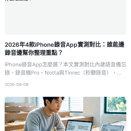
2026年4款iPhone錄音App實測對比：誰能邊
錄音邊幫你整理重點？
iPhone錄音App怎麼選？本文實測對比內建語音備忘
錄、錄音機Pro、Notta與Tinrec（秒聽錄音），從
錄音品質、轉寫準確度、AI摘要、跨平台到價格完整
2026-08-08
分析，告訴你哪一款最省時省力。