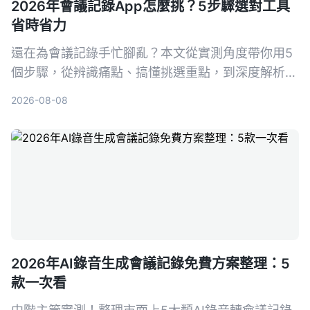
2026年會議記錄App怎麼挑？5步驟選對工具
省時省力
還在為會議記錄手忙腳亂？本文從實測角度帶你用5
個步驟，從辨識痛點、搞懂挑選重點，到深度解析首
選工具Tinrec（秒聽錄音），並比較Otter.ai、
2026-08-08
Notta、PLAUD Note等熱門選擇，幫你找到最適合
的會議記錄幫手，再也不怕漏掉關鍵決策。
2026年AI錄音生成會議記錄免費方案整理：5
款一次看