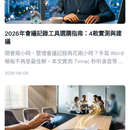
2026年會議記錄工具選購指南：4款實測與建
議
開會兩小時，整理會議記錄再花兩小時？手寫 Word
模板不再是最佳解。本文實測 Tinrec 秒听录音等 4
款 AI 工具，從準確度、AI 功能、跨平台與免費方案
2026-08-09
完整比較，幫你選對工具自動生成會議記錄、待辦事
項，把時間留給更重要的事。