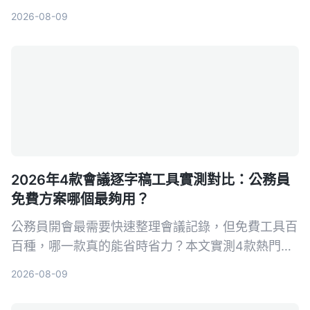
購建議，教你避開常見陷阱，把錄音變成可用的知
2026-08-09
識。
2026年4款會議逐字稿工具實測對比：公務員
免費方案哪個最夠用？
公務員開會最需要快速整理會議記錄，但免費工具百
百種，哪一款真的能省時省力？本文實測4款熱門AI
逐字稿工具，從繁體中文辨識、AI摘要到隱私導出完
2026-08-09
整比較，幫你選出最適合的方案。