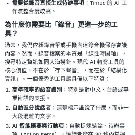
需要從錄音直接生成待辦事項
：Tinrec 的 AI 工
作流整合度較高。
為什麼你需要比「錄音」更進一步的工
具？
過去，我們依賴錄音筆或手機內建錄音機保存會議
內容。然而，錄音檔案的本質是「線性時間軸」，
搜尋特定資訊如同大海撈針。現代 AI 轉寫工具的
核心價值，不在於「存下聲音」，而在於「結構化
資訊」。一個優秀的工具應具備以下特質：
高準確率的語音識別
：特別是對中文、台語或專
業術語的支援。
自動區分說話者
：清楚標示誰說了什麼，而非一
大段混雜的文字。
AI 智能摘要與行動項
：自動提煉結論、待辦事
項（Action Items），讓讀者能在 30 秒內掌握