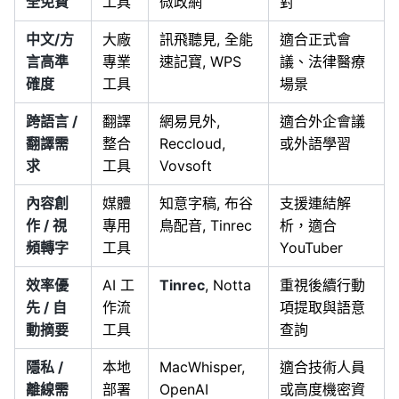
全免費
工具
微政網
對
中文/方
大廠
訊飛聽見, 全能
適合正式會
言高準
專業
速記寶, WPS
議、法律醫療
確度
工具
場景
跨語言 /
翻譯
網易見外,
適合外企會議
翻譯需
整合
Reccloud,
或外語學習
求
工具
Vovsoft
內容創
媒體
知意字稿, 布谷
支援連結解
作 / 視
專用
鳥配音, Tinrec
析，適合
頻轉字
工具
YouTuber
效率優
AI 工
Tinrec
, Notta
重視後續行動
先 / 自
作流
項提取與語意
動摘要
工具
查詢
隱私 /
本地
MacWhisper,
適合技術人員
離線需
部署
OpenAI
或高度機密資