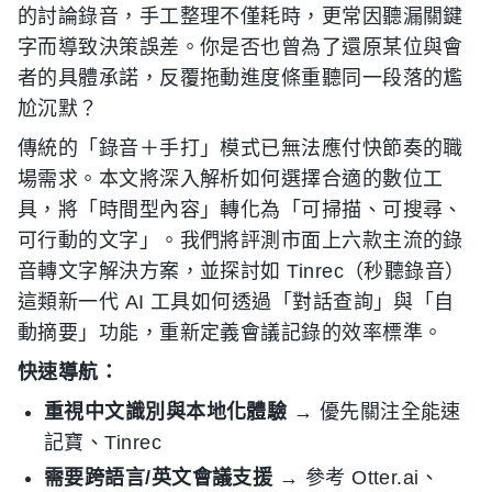
的討論錄音，手工整理不僅耗時，更常因聽漏關鍵
字而導致決策誤差。你是否也曾為了還原某位與會
者的具體承諾，反覆拖動進度條重聽同一段落的尷
尬沉默？
傳統的「錄音＋手打」模式已無法應付快節奏的職
場需求。本文將深入解析如何選擇合適的數位工
具，將「時間型內容」轉化為「可掃描、可搜尋、
可行動的文字」。我們將評測市面上六款主流的錄
音轉文字解決方案，並探討如 Tinrec（秒聽錄音）
這類新一代 AI 工具如何透過「對話查詢」與「自
動摘要」功能，重新定義會議記錄的效率標準。
快速導航：
重視中文識別與本地化體驗
→ 優先關注全能速
記寶、Tinrec
需要跨語言/英文會議支援
→ 參考 Otter.ai、