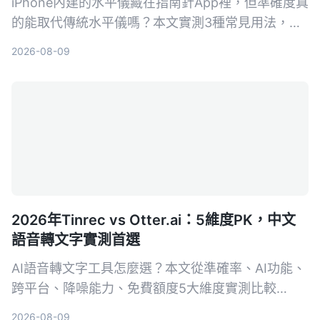
iPhone內建的水平儀藏在指南針App裡，但準確度真
的能取代傳統水平儀嗎？本文實測3種常見用法，從
相機突起、保護殼影響到iOS 17新功能，告訴你什麼
2026-08-09
情況可以安心用，什麼時候還是該拿出專業工具。
2026年Tinrec vs Otter.ai：5維度PK，中文
語音轉文字實測首選
AI語音轉文字工具怎麼選？本文從準確率、AI功能、
跨平台、降噪能力、免費額度5大維度實測比較
Tinrec與Otter.ai，並列出選購重點、避坑指南與場
2026-08-09