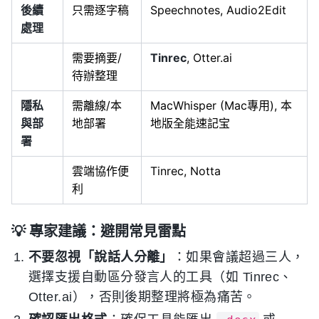
後續
只需逐字稿
Speechnotes, Audio2Edit
處理
需要摘要/
Tinrec
, Otter.ai
待辦整理
隱私
需離線/本
MacWhisper (Mac專用), 本
與部
地部署
地版全能速記宝
署
雲端協作便
Tinrec, Notta
利
💡 專家建議：避開常見雷點
不要忽視「說話人分離」
：如果會議超過三人，
選擇支援自動區分發言人的工具（如 Tinrec、
Otter.ai），否則後期整理將極為痛苦。