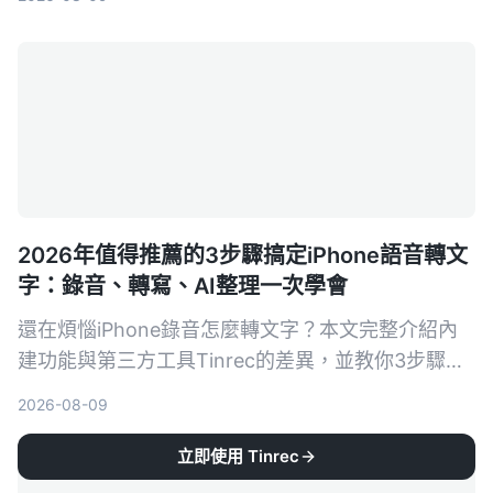
景推薦，幫你挑出最適合自己的工具。
2026年值得推薦的3步驟搞定iPhone語音轉文
字：錄音、轉寫、AI整理一次學會
還在煩惱iPhone錄音怎麼轉文字？本文完整介紹內
建功能與第三方工具Tinrec的差異，並教你3步驟輕
鬆將會議、課程錄音變成可摘要、可搜尋、可匯出的
2026-08-09
知識資料。
立即使用 Tinrec