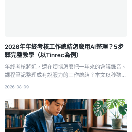
2026年年終考核工作總結怎麼用AI整理？5步
驟完整教學（以Tinrec為例）
年終考核將近，還在煩惱怎麼把一年來的會議錄音、
課程筆記整理成有說服力的工作總結？本文以秒聽錄
音 Tinrec 為例，教你用 5 個步驟把堆積的音訊內容
2026-08-09
轉成逐字稿、自動生成會議紀要，再用 AI 問答快速
提取關鍵績效，輕鬆完成年度自我評估。