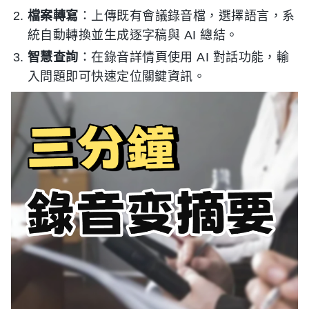
檔案轉寫
：上傳既有會議錄音檔，選擇語言，系
統自動轉換並生成逐字稿與 AI 總結。
智慧查詢
：在錄音詳情頁使用 AI 對話功能，輸
入問題即可快速定位關鍵資訊。