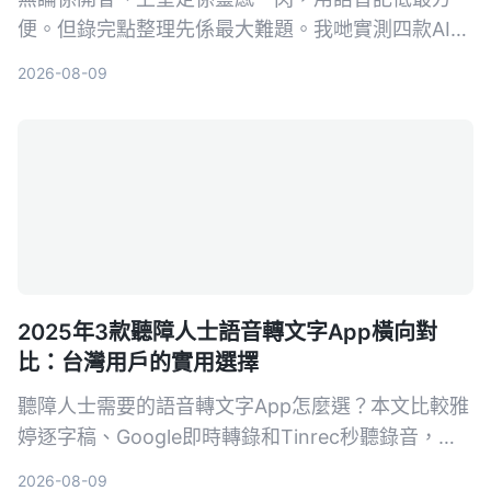
便。但錄完點整理先係最大難題。我哋實測四款AI語
音筆記工具，發現Tinrec（秒聽錄音）喺多來源輸入
2026-08-09
同AI問答方面最搶眼，幫你將錄音真正變成可行動嘅
知識。
2025年3款聽障人士語音轉文字App橫向對
比：台灣用戶的實用選擇
聽障人士需要的語音轉文字App怎麼選？本文比較雅
婷逐字稿、Google即時轉錄和Tinrec秒聽錄音，從
功能、價格到實際教學，幫助你找到最適合的溝通幫
2026-08-09