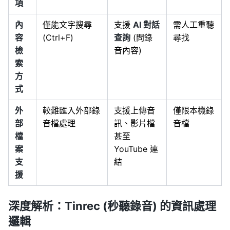
項
內
僅能文字搜尋
支援
AI 對話
需人工重聽
容
(Ctrl+F)
查詢
(問錄
尋找
檢
音內容)
索
方
式
外
較難匯入外部錄
支援上傳音
僅限本機錄
部
音檔處理
訊、影片檔
音檔
檔
甚至
案
YouTube 連
支
結
援
深度解析：Tinrec (秒聽錄音) 的資訊處理
邏輯