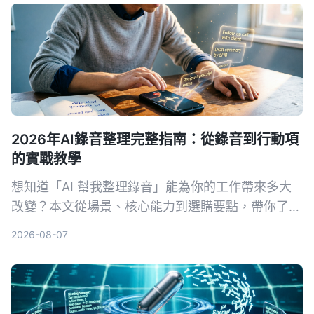
議，幫你省下大把時間。
2026年AI錄音整理完整指南：從錄音到行動項
的實戰教學
想知道「AI 幫我整理錄音」能為你的工作帶來多大
改變？本文從場景、核心能力到選購要點，帶你了解
錄音轉文字後的行動項整理秘訣，並以 Tinrec 為例
2026-08-07
示範如何將音檔變為可用的知識資料。