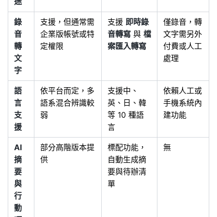
途
錄
支援，但通常需
支援
即時錄
僅錄音，轉
音
企業版帳號或特
音轉寫
與
檔
文字需另外
轉
定權限
案匯入轉寫
付費或人工
文
處理
字
語
依平台而定，多
支援中、
依賴人工或
言
語系混合辨識較
英、日、韓
手機系統內
支
弱
等 10 種語
建功能
援
言
AI
部分高階版本提
標配功能，
無
摘
供
自動生成摘
要
要與待辦清
與
單
行
動