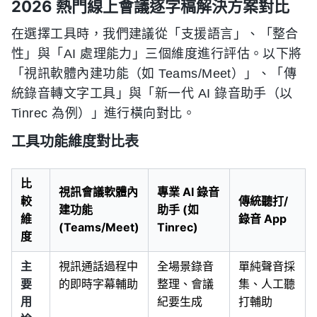
2026 熱門線上會議逐字稿解決方案對比
在選擇工具時，我們建議從「支援語言」、「整合
性」與「AI 處理能力」三個維度進行評估。以下將
「視訊軟體內建功能（如 Teams/Meet）」、「傳
統錄音轉文字工具」與「新一代 AI 錄音助手（以
Tinrec 為例）」進行橫向對比。
工具功能維度對比表
比
視訊會議軟體內
專業 AI 錄音
較
傳統聽打/
建功能
助手 (如
維
錄音 App
(Teams/Meet)
Tinrec)
度
主
視訊通話過程中
全場景錄音
單純聲音採
要
的即時字幕輔助
整理、會議
集、人工聽
用
紀要生成
打輔助