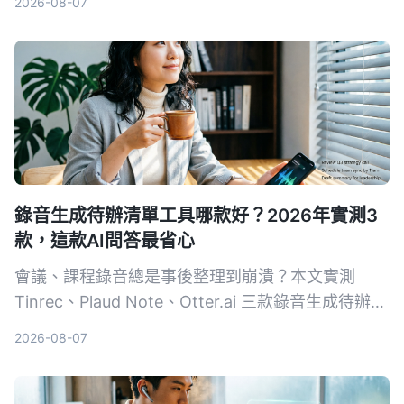
2026-08-07
錄音生成待辦清單工具哪款好？2026年實測3
款，這款AI問答最省心
會議、課程錄音總是事後整理到崩潰？本文實測
Tinrec、Plaud Note、Otter.ai 三款錄音生成待辦清
單工具，從轉寫準確度、AI 摘要、價格到跨平台支
2026-08-07
援，幫你找到最適合上班族的自動化待辦清單生成方
案。