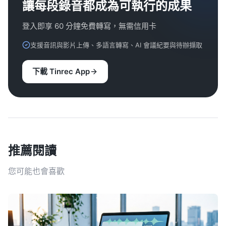
讓每段錄音都成為可執行的成果
登入即享 60 分鐘免費轉寫，無需信用卡
支援音訊與影片上傳、多語言轉寫、AI 會議紀要與待辦擷取
下載 Tinrec App
推薦閱讀
您可能也會喜歡