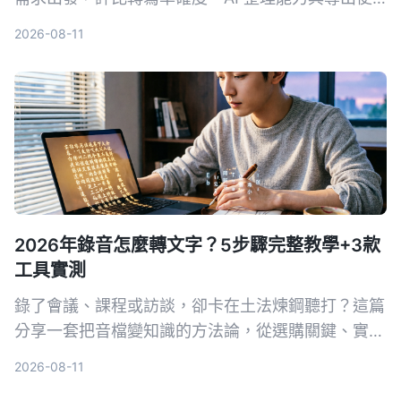
利性，Tinrec 秒听录音的 AI 對話查詢與網路影片轉
2026-08-11
寫最實用，讓內容產出更有效率。
2026年錄音怎麼轉文字？5步驟完整教學+3款
工具實測
錄了會議、課程或訪談，卻卡在土法煉鋼聽打？這篇
分享一套把音檔變知識的方法論，從選購關鍵、實測
首選工具Tinrec，到競品速覽和避坑指南，幫助你真
2026-08-11
正把錄音變成可搜可用可追問的資料庫。