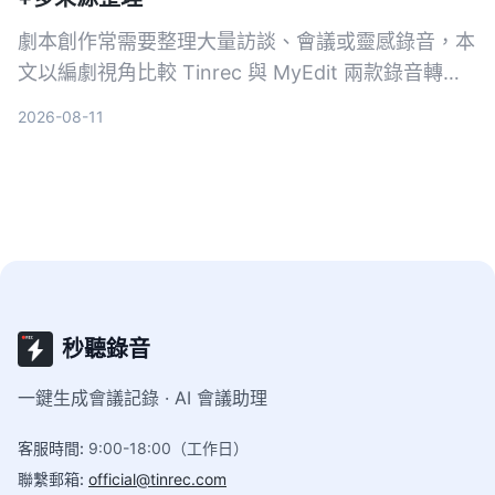
劇本創作常需要整理大量訪談、會議或靈感錄音，本
文以編劇視角比較 Tinrec 與 MyEdit 兩款錄音轉文
字工具，從輸入來源、AI 功能、中文準確率到價
2026-08-11
格，分析哪一款更能幫你快速將音檔變成可用的劇本
素材。
秒聽錄音
一鍵生成會議記錄 · AI 會議助理
客服時間
:
9:00-18:00（工作日）
聯繫郵箱
:
official@tinrec.com