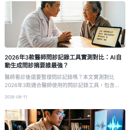
2026年3款醫師問診記錄工具實測對比：AI自
動生成問診摘要誰最強？
醫師看診後還要整理問診記錄嗎？本文實測對比
2026年3款適合醫師使用的問診記錄工具，包含
Tinrec、Otter.ai、Notta，從轉寫準確率、AI摘
2026-08-11
要、跨平台與隱私安全等面向分析，幫助醫師選擇最
合適的問診記錄幫手。