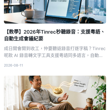
【教學】2026年Tinrec秒聽錄音：支援粵語、
自動生成會議紀要
成日開會開到收工，仲要聽返錄音打逐字稿？Tinrec
呢款 AI 錄音轉文字工具支援粵語同多語言，自動生
成會議紀要、待辦事項，仲可以錄完直接用 AI 問重
2026-08-11
點。實測轉寫準確度同搜尋功能超實用，同場加映其
他工具對比同避坑指南，睇完即刻識揀。