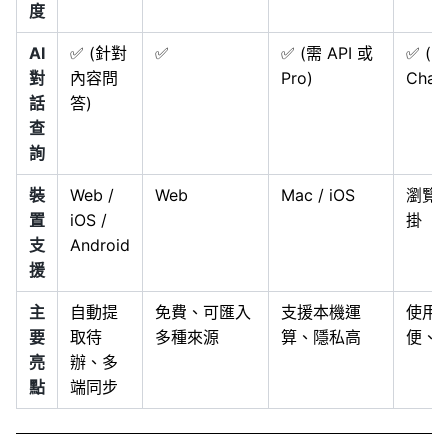
度
AI
✅ (針對
✅
✅ (需 API 或
✅ (
對
內容問
Pro)
Chat
話
答)
查
詢
裝
Web /
Web
Mac / iOS
瀏覽
置
iOS /
掛
支
Android
援
主
自動提
免費、可匯入
支援本機運
使用
要
取待
多種來源
算、隱私高
便、
亮
辦、多
點
端同步