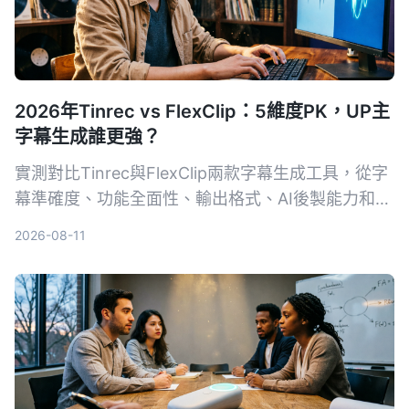
2026年Tinrec vs FlexClip：5維度PK，UP主
字幕生成誰更強？
實測對比Tinrec與FlexClip兩款字幕生成工具，從字
幕準確度、功能全面性、輸出格式、AI後製能力和跨
平台支援5個維度進行PK，幫助UP主找出最適合自
2026-08-11
己的字幕與內容整理方案。