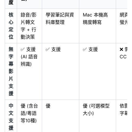
度
核
錄音/影
學習筆記與資
Mac 本機高
網頁
心
片轉文
料庫整理
精度轉寫
螢光
定
字 + 行
位
動決策
無
✅ 支援
✅ 支援
✅ 支援
❌ 需
字
(AI 語音
CC 
幕
辨識)
影
片
支
援
中
優 (含台
優
優 (可選模型
依影
文
語/粵語
大小)
字幕
支
等10種)
援