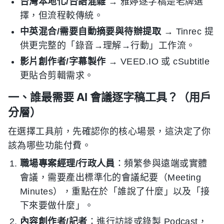
台灣本地化/台語混雜
→ 雅婷逐字稿是老牌選
擇，但流程較傳統。
中英混合/需要自動摘要與待辦提取
→ Tinrec 提
供更完整的「錄音→理解→行動」工作流。
影片創作者/字幕製作
→ VEED.IO 或 cSubtitle
更貼合剪輯需求。
一、誰最需要 AI 會議逐字稿工具？（用戶
分層）
在選擇工具前，先確認你的核心場景，這決定了你
該為哪些功能付費。
職場專案經理/行政人員
：頻繁參與遠端或實體
會議，需要產出標準化的會議紀要（Meeting
Minutes），重點在於「誰說了什麼」以及「接
下來要做什麼」。
內容創作者/記者
：進行訪談或錄製 Podcast，