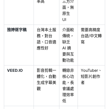
率高
三方介
面，無
原生
UI
雅婷逐字稿
台灣本土服
介面較
需要高精度
務，對台
傳統，
台語/中文轉
語、口音適
缺乏
寫
應性好
AI 摘
要與互
動功能
VEED.IO
影音剪輯一
轉錄非
YouTuber、
體化，自動
核心功
短影片創作
生成字幕美
能，長
者
觀
會議處
理效率
低