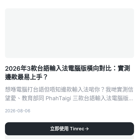
案，幫你找到最適合職場與生活的解決方案。
2026年3款台語輸入法電腦版橫向對比：實測
邊款最易上手？
想喺電腦打台語但唔知邊款輸入法啱你？我哋實測信
望愛、教育部同 PhahTaigi 三款台語輸入法電腦版，
仲會用 Tinrec 示範點樣快速整理台語會議紀錄，幫
2026-08-06
你慳時間唔使慢慢試。
立即使用 Tinrec