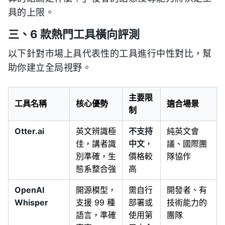
具的上限。
三、6 款熱門工具橫向評測
以下針對市場上具代表性的工具進行中性對比，幫
助你建立全局視野。
主要限
工具名稱
核心優勢
適合場景
制
Otter.ai
英文辨識極
不支持
純英文會
佳，講者識
中文
，
議、國際團
別準確，生
價格較
隊協作
態系整合強
高
OpenAI
開源模型，
需自行
開發者、有
Whisper
支援 99 種
部署或
技術能力的
語言，準確
使用第
團隊