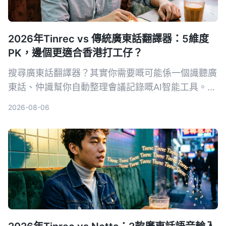
2026年Tinrec vs 傳統廣東話翻譯器：5維度
PK，邊個更適合香港打工仔？
搜尋廣東話翻譯器？其實你需要嘅可能係一個識聽廣
東話、仲識幫你自動整理會議記錄嘅AI智能工具。我
哋實測Tinrec錄音轉文字App，同傳統翻譯器比較，
2026-08-06
睇下邊個先係真正慳時間嘅神器。