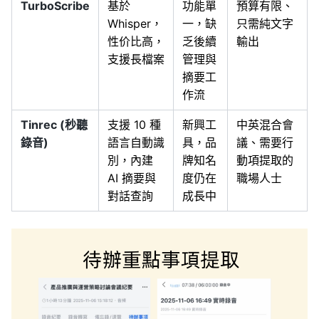
TurboScribe
基於
功能單
預算有限、
Whisper，
一，缺
只需純文字
性价比高，
乏後續
輸出
支援長檔案
管理與
摘要工
作流
Tinrec (秒聽
支援 10 種
新興工
中英混合會
錄音)
語言自動識
具，品
議、需要行
別，內建
牌知名
動項提取的
AI 摘要與
度仍在
職場人士
對話查詢
成長中