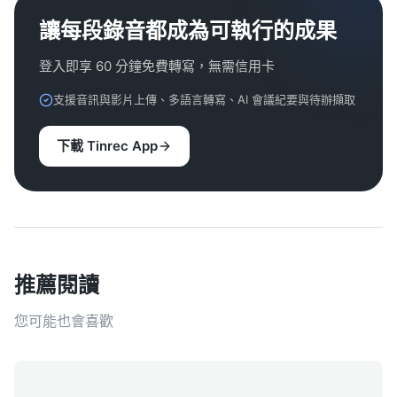
讓每段錄音都成為可執行的成果
登入即享 60 分鐘免費轉寫，無需信用卡
支援音訊與影片上傳、多語言轉寫、AI 會議紀要與待辦擷取
下載 Tinrec App
推薦閱讀
您可能也會喜歡