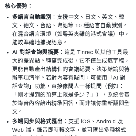
核心優勢：
多語言自動識別
：支援中文、日文、英文、韓
文、德文、台語、粵語等 10 種語言自動識別。
在混合語言環境（如粵英夾雜的港式會議）中，
能較準確地捕捉語意。
AI 對話查詢與摘要
：這是 Tinrec 與其他工具最
大的差異點。轉寫完成後，它不僅生成逐字稿，
更能自動產出結構化的會議紀要、決策結論與待
辦事項清單。若對內容有疑問，可使用「AI 對
話查詢」功能，直接像問人一樣提問（例如：
「剛才提到的預算上限是多少？」），系統會基
於錄音內容給出精準回答，而非讓你重新翻閱全
文。
多端同步與格式匯出
：支援 iOS、Android 及
Web 端，錄音即時轉文字，並可匯出多種格式