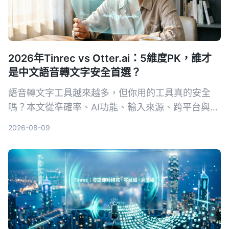
2026年Tinrec vs Otter.ai：5維度PK，誰才
是中文語音轉文字安全首選？
語音轉文字工具越來越多，但你用的工具真的安全
嗎？本文從準確率、AI功能、輸入來源、跨平台與數
據安全五大維度，實測對比Tinrec與Otter.ai。同時
2026-08-09
深入解析AES加密為何是保護錄音資料的關鍵，幫你
選出最適合且可靠的工具。