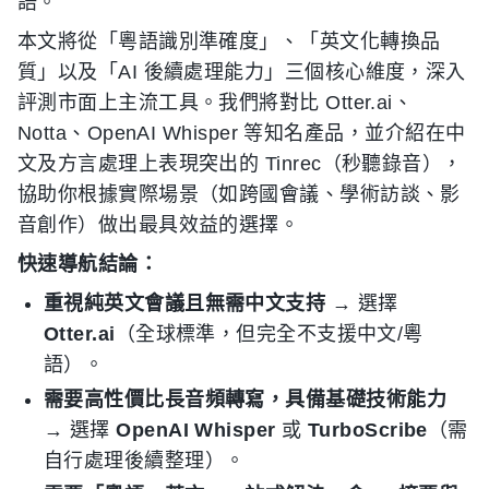
語。
本文將從「粵語識別準確度」、「英文化轉換品
質」以及「AI 後續處理能力」三個核心維度，深入
評測市面上主流工具。我們將對比 Otter.ai、
Notta、OpenAI Whisper 等知名產品，並介紹在中
文及方言處理上表現突出的 Tinrec（秒聽錄音），
協助你根據實際場景（如跨國會議、學術訪談、影
音創作）做出最具效益的選擇。
快速導航結論：
重視純英文會議且無需中文支持
→ 選擇
Otter.ai
（全球標準，但完全不支援中文/粵
語）。
需要高性價比長音頻轉寫，具備基礎技術能力
→ 選擇
OpenAI Whisper
或
TurboScribe
（需
自行處理後續整理）。