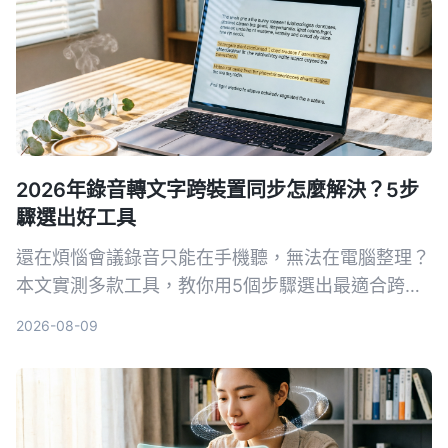
2026年錄音轉文字跨裝置同步怎麼解決？5步
驟選出好工具
還在煩惱會議錄音只能在手機聽，無法在電腦整理？
本文實測多款工具，教你用5個步驟選出最適合跨裝
置同步的錄音轉文字方案，並詳細評測Tinrec（秒聽
2026-08-09
錄音）等熱門選擇。