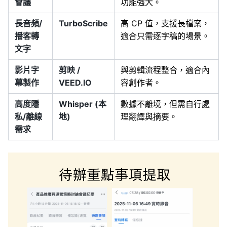
會議
功能強大。
長音頻/
TurboScribe
高 CP 值，支援長檔案，
播客轉
適合只需逐字稿的場景。
文字
影片字
剪映 /
與剪輯流程整合，適合內
幕製作
VEED.IO
容創作者。
高度隱
Whisper (本
數據不離境，但需自行處
私/離線
地)
理翻譯與摘要。
需求