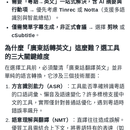
需要「粵語→英文」一站式解決，含 AI 摘要與
行動項
→ 優先考慮
Tinrec
或
Notta
（支援多語
識別與智能總結）。
僅需簡單字幕生成，非正式會議
→ 選擇
剪映
或
cSubtitle
。
為什麼「廣東話轉英文」這麼難？選工具
的三大關鍵維度
在選擇工具前，必須釐清「廣東話翻譯英文」並非
單純的語言轉換，它涉及三個技術層面：
方言識別能力（ASR）
：工具能否準確辨識粵語
的口語詞彙、懶音及語速變化？許多標榜支援中
文的工具，實際僅針對普通話優化，遇到粵語時
錯誤率飆升。
語意理解與翻譯（NMT）
：直譯往往造成誤解。
優質工具需結合上下文，將粵語特有的表達（如