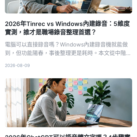
2026年Tinrec vs Windows內建錄音：5維度
實測，誰才是職場錄音整理首選？
電腦可以直接錄音嗎？Windows內建錄音機就能做
到，但功能陽春，事後整理更是耗時。本文從中階主
管的痛點出發，實測比較Tinrec與Windows內建錄
2026-08-09
音在錄音來源、轉寫整理、AI問答、輸出協作、價格
門檻五大維度的表現，幫你找到最適合會議、學習與
訪談的錄音整理方案。