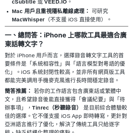
cSubtitle
或
VEED.IO
。
Mac 用戶且重視隱私離線處理：
可研究
MacWhisper
（不支援 iOS 直接使用）。
一、總問答：iPhone 上哪款工具最適合廣
東話轉文字？
對於 iPhone 用戶而言，選擇錄音轉文字工具的首
要條件是「系統相容性」與「語言模型對粵語的優
化」。iOS 系統封閉性較高，並非所有網頁版工具
都能完美調用手機麥克風進行長時間穩定錄音。
簡答推薦：
若你的工作語言包含廣東話或繁體中
文，且希望錄音後能直接獲得「會議紀要」與「待
辦事項」，
Tinrec（秒聽錄音）
是目前綜合體驗較
佳的選擇。它不僅支援 iOS App 即時轉寫，更針對
亞洲語言進行了優化，解決了傳統工具只給逐字
稿、缺乏結構化整理的痛點。