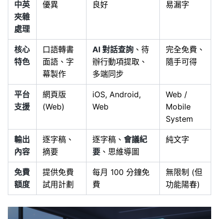
中英
優異
良好
易漏字
夾雜
處理
核心
口語轉書
AI 對話查詢
、待
完全免費、
特色
面語、字
辦行動項提取、
隨手可得
幕製作
多端同步
平台
網頁版
iOS, Android,
Web /
支援
(Web)
Web
Mobile
System
輸出
逐字稿、
逐字稿、
會議紀
純文字
內容
摘要
要
、思維導圖
免費
提供免費
每月 100 分鐘免
無限制 (但
額度
試用計劃
費
功能陽春)