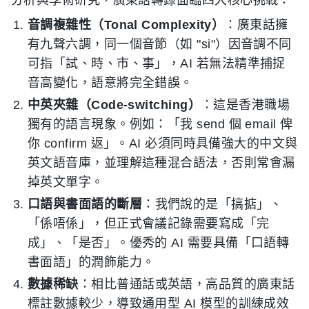
音調複雜性（Tonal Complexity）
：廣東話擁
有九聲六調，同一個音節（如 "si"）因音調不同
可指「試、時、市、事」，AI 若無法精準捕捉
音高變化，語意將完全錯誤。
中英夾雜（Code-switching）
：這是香港職場
獨有的語言現象。例如：「我 send 個 email 俾
你 confirm 返」。AI 必須同時具備強大的中文與
英文語音庫，並理解這種混合語法，否則常會漏
掉英文單字。
口語與書面語的斷層
：我們說的是「搞掂」、
「係唔係」，但正式會議記錄需要寫成「完
成」、「是否」。優秀的 AI 需要具備「口語轉
書面語」的潤飾能力。
數據稀缺
：相比普通話或英語，高品質的廣東話
標註數據較少，導致通用型 AI 模型的訓練成效