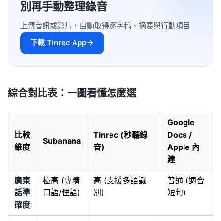
別再手動整理錄音
上傳音訊或影片，自動取得逐字稿、摘要與行動項目
下載 Tinrec App
綜合對比表：一圖看懂怎麼選
Google
比較
Tinrec (秒聽錄
Docs /
Subanana
維度
音)
Apple 內
建
廣東
極高 (專精
高 (支援多語識
普通 (適合
話準
口語/俚語)
別)
短句)
確度