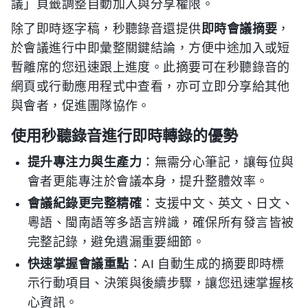
議」頁籤調整自動加入與分享權限。
除了即時逐字稿，秒聽錄音還提供
即時會議摘要
，
於會議進行中即彙整關鍵結論，方便中途加入或短
暫離席的您迅速跟上進度。此摘要可在秒聽錄音的
網頁或行動應用程式中查看，亦可立即分享給其他
與會者，促進團隊協作。
使用秒聽錄音進行即時轉錄的優勢
提升專注力與生產力
：無需分心筆記，讓每位與
會者更能專注於會議本身，提升整體效率。
會議紀錄更完整精確
：支援中文、英文、日文、
粵語、閩南語等多語言辨識，確保所有發言皆被
完整記錄，避免遺漏重要細節。
快速掌握會議重點
：AI 自動生成的摘要即時標
示行動項目、決策與後續步驟，讓您迅速掌握核
心資訊。