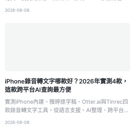
AI轉寫、摘要與問答功能最實用，無論是會議記錄、
2026-08-08
課堂筆記或內容創作，都能讓錄音變成可搜尋的資
料。
iPhone錄音轉文字哪款好？2026年實測4款，
這款跨平台AI查詢最方便
實測iPhone內建、雅婷逐字稿、Otter.ai與Tinrec四
款錄音轉文字工具，從語言支援、AI整理、跨平台到
免費方案一一比較，幫你找到最適合的選擇。
2026-08-08