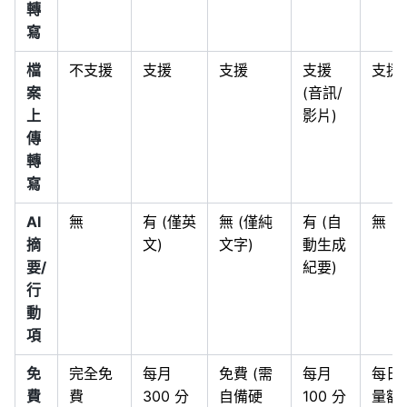
轉
寫
檔
不支援
支援
支援
支援
支援
案
(音訊/
上
影片)
傳
轉
寫
AI
無
有 (僅英
無 (僅純
有 (自
無
摘
文)
文字)
動生成
要/
紀要)
行
動
項
免
完全免
每月
免費 (需
每月
每日
費
費
300 分
自備硬
100 分
量額