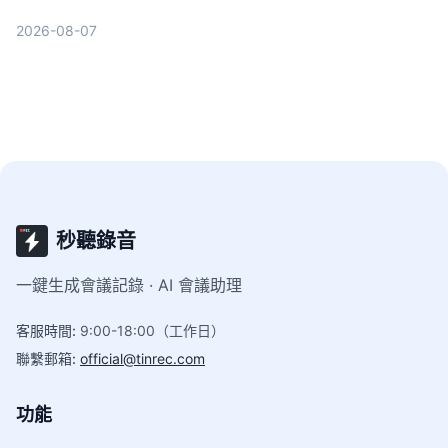
談和學習的選擇。Tinrec（秒聽錄音）雖然不是轉寫
2026-08-07
最強，但結合AI摘要、待辦與問答，讓錄音不只是文
字，而是可行動的知識。
秒聽錄音
一鍵生成會議記錄 · AI 會議助理
客服時間
:
9:00-18:00（工作日）
聯繫郵箱
:
official@tinrec.com
功能