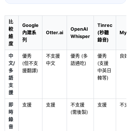
比
Google
Tinrec
較
OpenAI
內建系
Otter.ai
(秒聽
MyEd
維
Whisper
列
錄音)
度
中
優秀
不支援
優秀 (多
優秀
良好
文/
(但不支
中文
語通吃)
(支援
多
援翻譯)
中英日
語
韓等)
支
援
即
支援
支援
不支援
支援
不支
時
(需後製)
錄
音