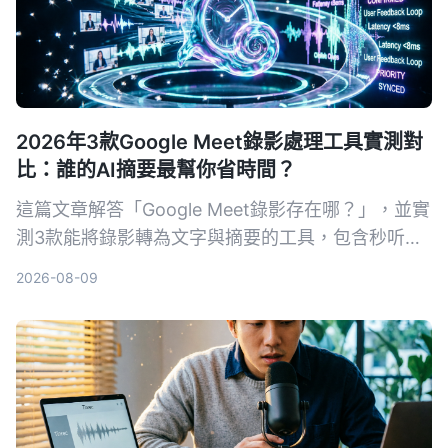
2026年3款Google Meet錄影處理工具實測對
比：誰的AI摘要最幫你省時間？
這篇文章解答「Google Meet錄影存在哪？」，並實
測3款能將錄影轉為文字與摘要的工具，包含秒听录
音Tinrec、Notta及Otter.ai，幫你從存檔、轉寫到
2026-08-09
找重點一次搞定。