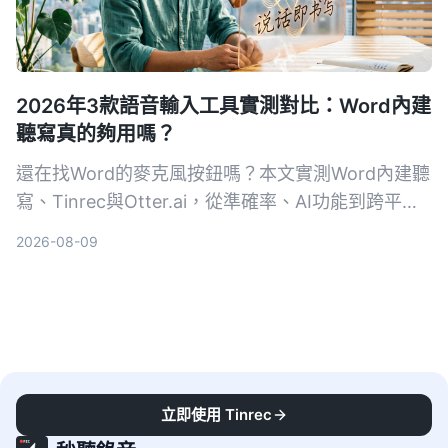
2026年3款語音輸入工具實測對比：Word內建
聽寫真的夠用嗎？
還在找Word的麥克風按鈕嗎？本文實測Word內建聽
寫、Tinrec與Otter.ai，從準確率、AI功能到跨平台
支援，告訴你哪一款最適合台灣使用者。
2026-08-09
立即使用 Tinrec