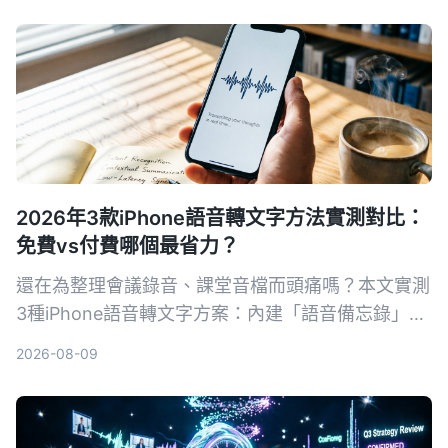
2026年3款iPhone語音轉文字方法實測對比：
免費vs付費哪個最省力？
還在為整理會議錄音、課堂音檔而頭痛嗎？本文實測
3種iPhone語音轉文字方案：內建「語音備忘錄」、
AI工具Tinrec、第三方App與硬體，從準確率、AI功
2026-08-09
能、跨平台到免費額度一次比較，幫你找到最適合自
己的錄音轉文字方法。