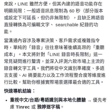
來說，LINE 雖然方便，但其內建的語音功能存在
明顯局限：一般語音訊息限制為 60 秒（部分版本
或設定下可延長，但仍非無限制），且缺乏將語音
直接轉換為可編輯文字、 searchable 紀錄的功
能。
當溝通內容涉及專案決策、客戶需求或複雜指令
時，單純的「錄音」往往意味著後續高昂的「重聽
成本」。本文將針對「LINE 錄音時長限制」這一
常見疑問進行釐清，並深入評測六款市場上主流的
錄音轉文字工具。我們將從中文識別準確度、多語
言支援、AI 摘要能力以及工作流程整合度等維度進
行比較，幫助你根據實際場景選擇最合適的工具。
快速導航結論：
重視中文/台語/粵語識別與本地化體驗
→ 優先考
慮
Tinrec
或
雅婷逐字稿
。