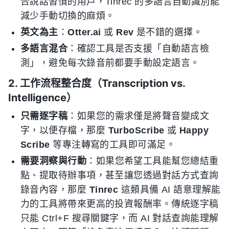
合說話習慣的用戶，Tinrec 的多語言自動識別能
減少手動切換的麻煩。
英文為主
：
Otter.ai
或
Rev
是不錯的選擇。
多語言混合
：確認工具是否支援「自動語言檢
測」，避免每次錄音前都要手動設定語言。
2. 工作流程整合度（Transcription vs.
Intelligence）
只需逐字稿
：如果您的需求僅是將聲音變成文
字，以便存檔，那麼
TurboScribe
或
Happy
Scribe
等專注轉寫的工具即可滿足。
需要洞察與行動
：如果您希望工具能幫您總結重
點、提取待辦事項，甚至讓您透過對話方式查詢
錄音內容，那麼
Tinrec
這類具備 AI 語意理解能
力的工具將帶來更高的投資報酬率。傳統逐字稿
只能 Ctrl+F 搜尋關鍵字，而 AI 對話查詢能理解