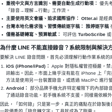
重視中文與方言識別、需要自動生成行動項：
優先
「錄音→理解→行動」工作流。
主要使用英文會議、追求國際協作：
Otter.ai
是經典
台灣本地化需求強、習慣傳統逐字稿：
雅婷逐字稿
僅需基礎轉寫、預算敏感：
可評估
TurboScribe
或
為什麼 LINE 不能直接錄音？系統限制與解決
要解決 LINE 錄音問題，首先必須理解行動作業系統
iOS (iPhone/iPad)：
Apple 對隱私權管控極嚴，禁
訊輸出。因此，市面上幾乎沒有能在 iPhone 上「完
方法是使用另一台裝置錄音，或透過 Mac/PC 進
Android：
部分品牌手機允許特定權限下的內部錄音，但
了通話錄音功能。若手機系統不支援，同樣需依賴
因此，「如何錄」只是第一步，真正的痛點在於錄製後
一款優秀的「錄音轉文字」工具就成為了剛需。