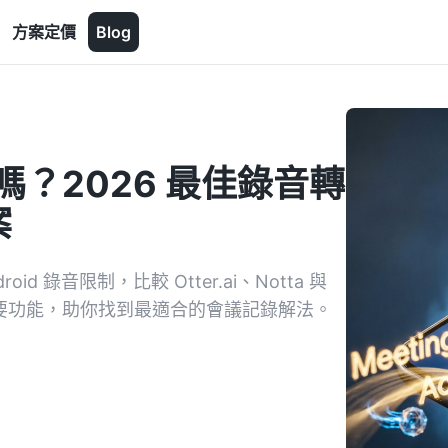
方案定價
Blog
嗎？2026 最佳錄音轉
案
id 錄音限制，比較 Otter.ai、Notta 與
I 摘要功能，助你找到最適合的會議記錄解法。