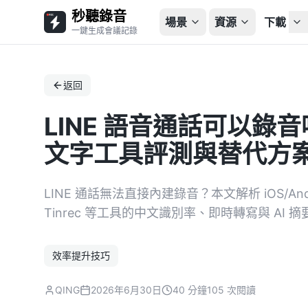
秒聽錄音
場景
資源
下載
一鍵生成會議記錄
返回
LINE 語音通話可以錄音
文字工具評測與替代方
LINE 通話無法直接內建錄音？本文解析 iOS/Andro
Tinrec 等工具的中文識別率、即時轉寫與 A
效率提升技巧
QING
2026年6月30日
40 分鐘
105 次閱讀