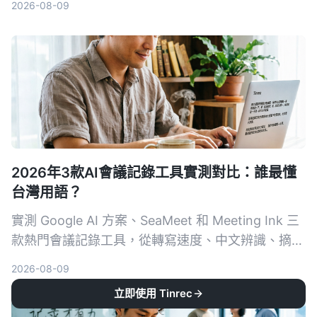
2026-08-09
會議、課程與訪談的 AI 錄音助手。
2026年3款AI會議記錄工具實測對比：誰最懂
台灣用語？
實測 Google AI 方案、SeaMeet 和 Meeting Ink 三
款熱門會議記錄工具，從轉寫速度、中文辨識、摘要
品質到價格完整比較，幫你擺脫手動整理會議記錄的
2026-08-09
噩夢。
立即使用 Tinrec