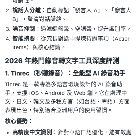
可讀性。
說話人分離
：自動標記「發言人 A」、「發言人
B」，釐清對話脈絡。
噪音抑制
：過濾鍵盤聲、空調聲，提升識別率。
智能摘要
：從冗長對話中提煉待辦事項（Action
Items）與核心結論。
2026 年熱門錄音轉文字工具深度評測
1. Tinrec（秒聽錄音）：全能型 AI 錄音助手
Tinrec 是一款專為多語言環境設計的 AI 錄音助
手，支援 iOS、Android 及 Web 端。它在處理中
文、日文、韓文及多種方言（如台語、粵語）方面
表現出色，特別適合亞洲用戶的使用習慣。
核心優勢：
高精度中文識別
：針對華語口語優化，能有效處