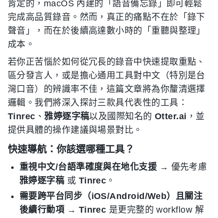
肯定的，macOS 內建的「語音備忘錄」即可輕鬆
完成高品質錄音。然而，真正的痛點不在於「錄下
聲音」，而在於後續高達數小時的「重聽與整理」
成本。
若你正苦惱於如何從冗長的錄音中快速提取重點、
區分發言人，或是擔心通用工具對中文（特別是台
灣口音）的辨識率不佳，這篇文章將為你釐清選擇
邏輯。我們將深入探討三款具代表性的工具：
Tinrec
、
雅婷逐字稿
以及國際知名的
Otter.ai
，並
提供具體的操作建議與場景對比。
快速導航：你該選哪種工具？
重視中文/台語準確度與在地化支援
→ 優先考慮
雅婷逐字稿
或
Tinrec
。
需要跨平台同步（iOS/Android/Web）且關注
後續行動項
→
Tinrec
是更完整的 workflow 解