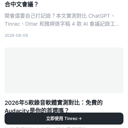
合中文會議？
開會還要自己打記錄？本文實測對比 ChatGPT、
Tinrec、Otter 和雅婷逐字稿 4 款 AI 會議記錄工
具，從準確率、中文支援、跨平台、自動摘要等維度
2026-08-09
完整分析，幫你找到最省時省力的選擇。
2026年5款錄音軟體實測對比：免費的
Audacity是你的首選嗎？
立即使用 Tinrec
本文針對上班族與 Podcast 創作者，實測並比較 5