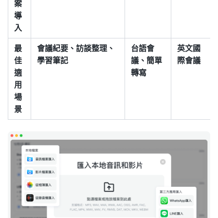
案
導
入
最
會議紀要、訪談整理、
台語會
英文國
佳
學習筆記
議、簡單
際會議
適
轉寫
用
場
景