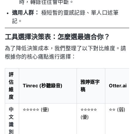
時，轉錄往往會中斷。
適用人群：
極短暫的靈感記錄、單人口述筆
記。
工具選擇決策表：怎麼選最適合你？
為了降低決策成本，我們整理了以下對比維度。請
根據你的核心痛點進行選擇：
評
估
雅婷逐字
Tinrec (秒聽錄音)
Otter.ai
維
稿
度
中
⭐⭐⭐⭐⭐ (優)
⭐⭐⭐⭐⭐
⭐⭐ (弱)
文
(優)
識
別