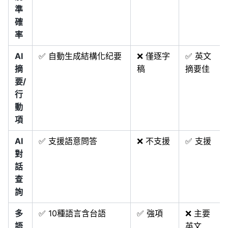
準
確
率
AI
✅ 自動生成結構化纪要
❌ 僅逐字
✅ 英文
摘
稿
摘要佳
要/
行
動
項
AI
✅ 支援語意問答
❌ 不支援
✅ 支援
對
話
查
詢
多
✅ 10種語言含台語
✅ 強項
❌ 主要
語
英文