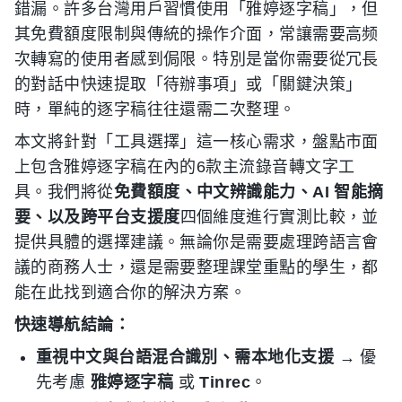
錯漏。許多台灣用戶習慣使用「雅婷逐字稿」，但
其免費額度限制與傳統的操作介面，常讓需要高频
次轉寫的使用者感到侷限。特別是當你需要從冗長
的對話中快速提取「待辦事項」或「關鍵決策」
時，單純的逐字稿往往還需二次整理。
本文將針對「工具選擇」這一核心需求，盤點市面
上包含雅婷逐字稿在內的6款主流錄音轉文字工
具。我們將從
免費額度、中文辨識能力、AI 智能摘
要、以及跨平台支援度
四個維度進行實測比較，並
提供具體的選擇建議。無論你是需要處理跨語言會
議的商務人士，還是需要整理課堂重點的學生，都
能在此找到適合你的解決方案。
快速導航結論：
重視中文與台語混合識別、需本地化支援
→ 優
先考慮
雅婷逐字稿
或
Tinrec
。