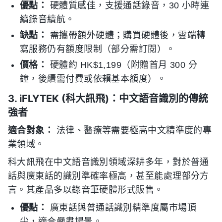
優點：
硬體質感佳，支援通話錄音，30 小時連
續錄音續航。
缺點：
需攜帶額外硬體；購買硬體後，雲端轉
寫服務仍有額度限制（部分需訂閱）。
價格：
硬體約 HK$1,199（附贈首月 300 分
鐘，後續需付費或依賴基本額度）。
3. iFLYTEK (科大訊飛)：中文語音識別的傳統
強者
適合對象：
法律、醫療等需要極高中文精準度的專
業領域。
科大訊飛在中文語音識別領域深耕多年，對於普通
話與廣東話的識別準確率極高，甚至能處理部分方
言。其產品多以錄音筆硬體形式販售。
優點：
廣東話與普通話識別精準度屬市場頂
尖，適合嚴肅場景。