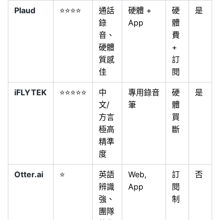
Plaud
⭐⭐⭐⭐
通話
硬體 +
硬
是
錄
App
體
音、
費
硬體
+
質感
訂
佳
閱
iFLYTEK
⭐⭐⭐⭐⭐
中
專用錄音
硬
是
文/
筆
體
方言
買
極高
斷
精準
度
Otter.ai
⭐
英語
Web,
訂
否
辨識
App
閱
強、
制
團隊