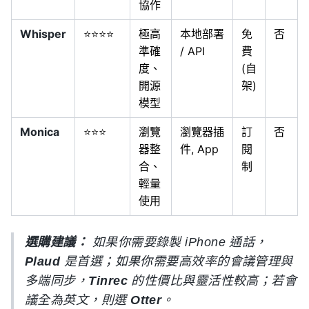
協作
Whisper
⭐⭐⭐⭐
極高
本地部署
免
否
準確
/ API
費
度、
(自
開源
架)
模型
Monica
⭐⭐⭐
瀏覽
瀏覽器插
訂
否
器整
件, App
閱
合、
制
輕量
使用
選購建議：
如果你需要錄製 iPhone 通話，
Plaud
是首選；如果你需要高效率的會議管理與
多端同步，
Tinrec
的性價比與靈活性較高；若會
議全為英文，則選
Otter
。