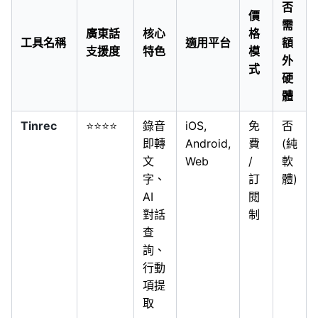
否
價
需
廣東話
核心
格
工具名稱
適用平台
額
支援度
特色
模
外
式
硬
體
Tinrec
⭐⭐⭐⭐
錄音
iOS,
免
否
即轉
Android,
費
(純
文
Web
/
軟
字、
訂
體)
AI
閱
對話
制
查
詢、
行動
項提
取