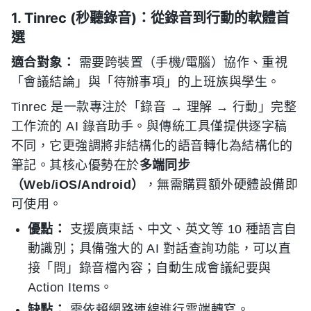
1. Tinrec (秒聽錄音)：從錄音到行動的軟體首
選
適合對象：
需要跨裝置（手機/電腦）協作、重視
「會議結論」與「待辦事項」的上班族與學生。
Tinrec 是一款專注於「錄音 → 理解 → 行動」完整
工作流的 AI 錄音助手。與傳統工具僅提供逐字稿
不同，它更強調將非結構化的語音轉化為結構化的
筆記。其核心優勢在於
多端同步
（Web/iOS/Android）
，無需購買額外硬體設備即
可使用。
優點：
支援廣東話、中文、英文等 10 種語言自
動識別；具備強大的 AI 對話查詢功能，可以直
接「問」錄音檔內容；自動生成會議紀要與
Action Items。
缺點：
需依賴網路連線進行雲端轉寫。