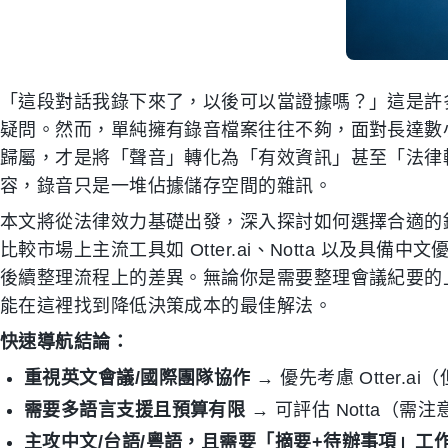
「這段對話我錄下來了，以後可以當證據嗎？」這是許
疑問。然而，單純擁有錄音檔案往往不夠，面對長達數
歸屬，才是將「聲音」轉化為「有效資訊」甚至「法律
容，錄音只是一堆佔據儲存空間的雜訊。
本文將從法律效力基礎出發，深入探討如何選擇合適的
比較市場上主流工具如 Otter.ai、Notta 以及具備中
後續整理流程上的差異。無論你是需要整理會議紀要的
能在這裡找到降低決策成本的最佳解法。
快速導航結論：
重視英文會議/國際團隊協作
→ 優先考慮 Otter.a
需要多語言支援且預算有限
→ 可評估 Notta（需
主攻中文/台語/粵語，且需要「摘要+待辦事項」工