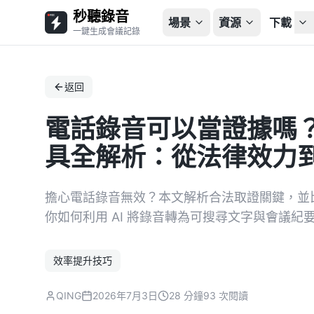
秒聽錄音
場景
資源
下載
一鍵生成會議記錄
返回
電話錄音可以當證據嗎？
具全解析：從法律效力
擔心電話錄音無效？本文解析合法取證關鍵，並比較 Otte
你如何利用 AI 將錄音轉為可搜尋文字與會議
效率提升技巧
QING
2026年7月3日
28 分鐘
93 次閱讀