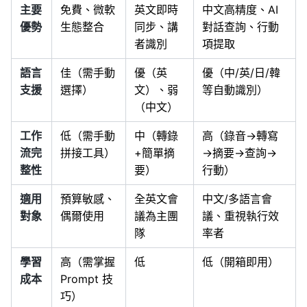
主要
免費、微軟
英文即時
中文高精度、AI
優勢
生態整合
同步、講
對話查詢、行動
者識別
項提取
語言
佳（需手動
優（英
優（中/英/日/韓
支援
選擇）
文）、弱
等自動識別）
（中文）
工作
低（需手動
中（轉錄
高（錄音→轉寫
流完
拼接工具）
+簡單摘
→摘要→查詢→
整性
要）
行動）
適用
預算敏感、
全英文會
中文/多語言會
對象
偶爾使用
議為主團
議、重視執行效
隊
率者
學習
高（需掌握
低
低（開箱即用）
成本
Prompt 技
巧）