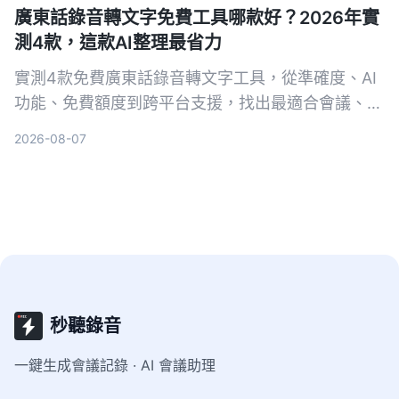
廣東話錄音轉文字免費工具哪款好？2026年實
測4款，這款AI整理最省力
實測4款免費廣東話錄音轉文字工具，從準確度、AI
功能、免費額度到跨平台支援，找出最適合會議、訪
談和學習的選擇。Tinrec（秒聽錄音）雖然不是轉寫
2026-08-07
最強，但結合AI摘要、待辦與問答，讓錄音不只是文
字，而是可行動的知識。
秒聽錄音
一鍵生成會議記錄 · AI 會議助理