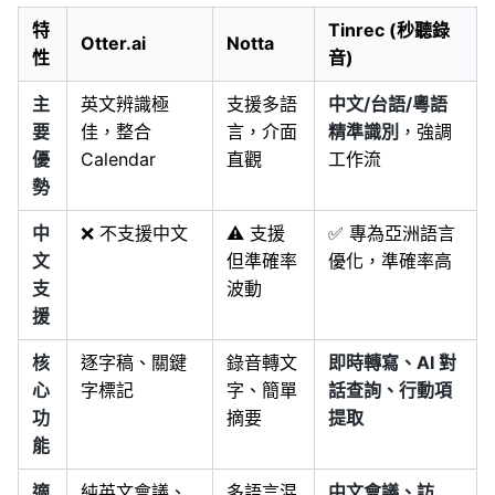
特
Tinrec (秒聽錄
Otter.ai
Notta
性
音)
主
英文辨識極
支援多語
中文/台語/粵語
要
佳，整合
言，介面
精準識別
，強調
優
Calendar
直觀
工作流
勢
中
❌ 不支援中文
⚠️ 支援
✅ 專為亞洲語言
文
但準確率
優化，準確率高
支
波動
援
核
逐字稿、關鍵
錄音轉文
即時轉寫、AI 對
心
字標記
字、簡單
話查詢、行動項
功
摘要
提取
能
適
純英文會議、
多語言混
中文會議、訪