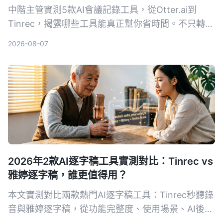
中階主管實測5款AI會議記錄工具，從Otter.ai到
Tinrec，揭露哪些工具能真正幫你省時間。不只轉文
字，AI摘要、待辦提取、事後追問功能才是關鍵。本
2026-08-07
文分享實用心得與選購指南，幫你找到最適合的會議
記錄幫手。
2026年2款AI逐字稿工具實測對比：Tinrec vs
雅婷逐字稿，誰更值得用？
本文實測對比兩款熱門AI逐字稿工具：Tinrec秒聽錄
音與雅婷逐字稿，從功能完整度、使用場景、AI後處
理、跨平台支援與免費方案五個維度深入比較，幫助