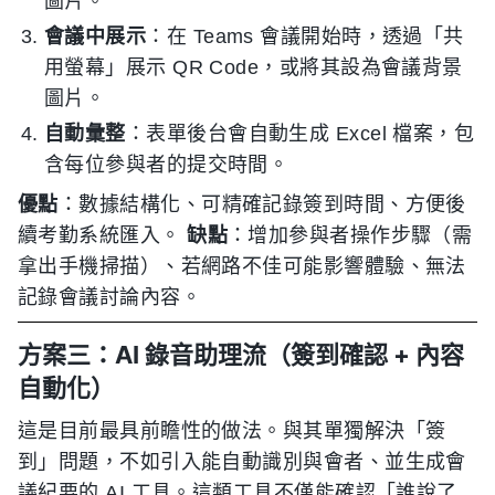
圖片。
會議中展示
：在 Teams 會議開始時，透過「共
用螢幕」展示 QR Code，或將其設為會議背景
圖片。
自動彙整
：表單後台會自動生成 Excel 檔案，包
含每位參與者的提交時間。
優點
：數據結構化、可精確記錄簽到時間、方便後
續考勤系統匯入。
缺點
：增加參與者操作步驟（需
拿出手機掃描）、若網路不佳可能影響體驗、無法
記錄會議討論內容。
方案三：AI 錄音助理流（簽到確認 + 內容
自動化）
這是目前最具前瞻性的做法。與其單獨解決「簽
到」問題，不如引入能自動識別與會者、並生成會
議紀要的 AI 工具。這類工具不僅能確認「誰說了