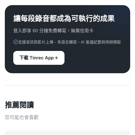
讓每段錄音都成為可執行的成果
登入即享 60 分鐘免費轉寫，無需信用卡
支援音訊與影片上傳、多語言轉寫、AI 會議紀要與待辦擷取
下載 Tinrec App
推薦閱讀
您可能也會喜歡