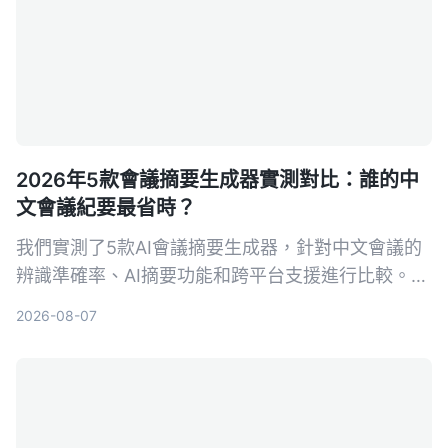
2026年5款會議摘要生成器實測對比：誰的中
文會議紀要最省時？
我們實測了5款AI會議摘要生成器，針對中文會議的
辨識準確率、AI摘要功能和跨平台支援進行比較。
Tinrec（秒聽錄音）以粵語8.3%字錯率與獨家AI對
2026-08-07
話查詢脫穎而出，適合需要高效整理會議記錄的你。