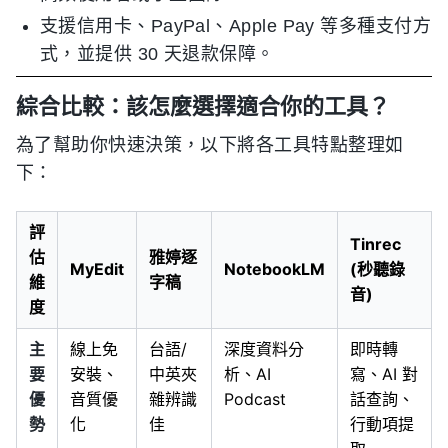
支援信用卡、PayPal、Apple Pay 等多種支付方
式，並提供 30 天退款保障。
綜合比較：該怎麼選擇適合你的工具？
為了幫助你快速決策，以下將各工具特點整理如
下：
評
Tinrec
估
雅婷逐
MyEdit
NotebookLM
(秒聽錄
維
字稿
音)
度
主
線上免
台語/
深度資料分
即時轉
要
安裝、
中英夾
析、AI
寫、AI 對
優
音質優
雜辨識
Podcast
話查詢、
勢
化
佳
行動項提