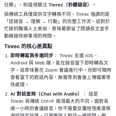
任務」，則值得關注
Tinrec（秒聽錄音）
。
與傳統工具僅提供文字轉換不同，Tinrec 強調的是
「從錄音 → 理解 → 行動」的完整工作流。這對於
忙碌的職場人士來說，意味著節省了閱讀長文並手
動摘錄待辦事項的時間。
Tinrec 的核心差異點
即時轉寫與多端同步
： Tinrec 支援 iOS、
Android 與 Web 端，能在錄音當下即時轉為文
字。這意味著在 Zoom 會議進行中，你即可隨時
查看當下的對話內容，無需等到會後上傳檔案等
待處理。
AI 對話查詢（Chat with Audio）
： 這是
Tinrec 與傳統 Ctrl+F 搜尋最大的不同。面對長
達一小時的會議錄音，你不需要反覆拖曳進度條
尋找特定段落。只需像與人對話一樣提問，例