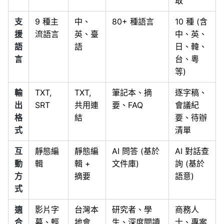
取
支
9 種主
中、
80+ 種語言
10 種 (含
援
流語言
英、臺
中、英、
語
語
日、韓、
言
台、粵
等)
輸
TXT,
TXT,
筆記本、摘
逐字稿、
出
SRT
共用連
要、FAQ
會議紀
格
結
要、待辦
式
清單
互
靜態編
靜態編
AI 問答 (基於
AI 對話查
動
輯
輯 +
文件庫)
詢 (基於
方
摘要
語意)
式
適
影片字
台灣本
研究者、學
商務人
合
幕、輕
地會
生、深度閱讀
士、專案