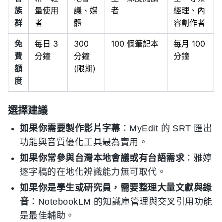
族
量使用
議、媒
者
經理、內
群
者
體
容創作者
免
每日 3
300
100 個筆記本
每月 100
費
分鐘
分鐘
分鐘
額
(限期)
度
選擇建議
如果你需要製作影片字幕
：MyEdit 的 SRT 匯出
功能與音質優化工具最為實用。
如果你常參與台灣本地會議或有台語需求
：雅婷
逐字稿的在地化辨識能力無可取代。
如果你是學生或研究員，需要整理大量文獻與錄
音
：NotebookLM 的知識庫管理與交叉引用功能
是最佳輔助。