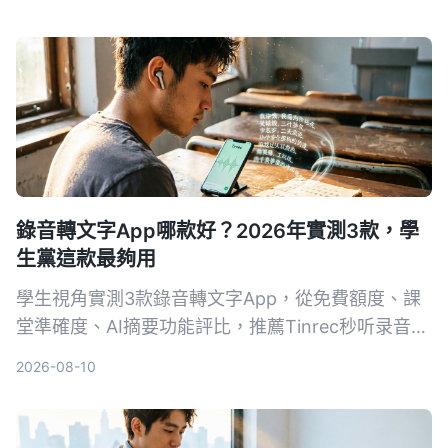
錄音轉文字App哪款好？2026年實測3款，學
生黨這款最夠用
學生視角實測3款錄音轉文字App，從免費額度、課
堂準確度、AI摘要功能評比，推薦Tinrec秒听录音，
免費版就夠用，付費也親民。
2026-08-10