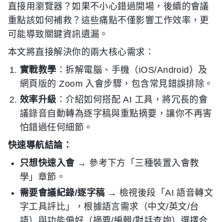
直接用瀏覽器？如果不小心錯過開場，後續的會議
重點該如何補救？這些痛點不僅影響工作效率，更
可能導致關鍵資訊遺漏。
本文將直接解決你的兩大核心需求：
實戰教學
：拆解電腦、手機（iOS/Android）及
網頁版的 Zoom 入會步驟，包含常見錯誤排除。
效率升級
：介紹如何搭配 AI 工具，將冗長的會
議錄音自動轉為逐字稿與重點摘要，讓你不再害
怕錯過任何細節。
快速導航結論：
只想快速入會
→ 參考下方「三種裝置入會教
學」章節。
需要會議紀錄/逐字稿
→ 檢視後段「AI 語音轉文
字工具評比」，根據語言需求（中文/英文/台
語）與功能偏好（摘要/編輯/對話查詢）選擇合