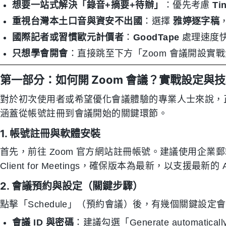
想要一站式解決「錄音+摘要+待辦」
：優先考慮
Ti
重視台灣本土口音與資安不出國
：選擇
雅婷逐字稿
國際記者或習慣歐元計價者
：
GoodTape
處理速度
只想學會開會
：直接跳至下方「Zoom 會議開設實
第一部分：如何開 Zoom 會議？實戰設定與
對於初次使用者或希望優化會議體驗的專業人士來說，正
涵蓋從帳號註冊到會議開始的關鍵環節。
1. 帳號註冊與軟體安裝
首先，前往 Zoom 官方網站註冊帳號。建議使用企業郵
Client for Meetings，確保版本為最新，以支援最新
2. 會議預約與設定（關鍵步驟）
點擊「Schedule」（預約會議）後，有幾個關鍵設
會議 ID 與密碼
：建議勾選「Generate automati