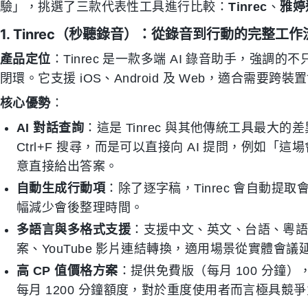
驗」，挑選了三款代表性工具進行比較：
Tinrec
、
雅婷
1. Tinrec（秒聽錄音）：從錄音到行動的完整工作
產品定位
：Tinrec 是一款多端 AI 錄音助手，強調
閉環。它支援 iOS、Android 及 Web，適合需要跨
核心優勢
：
AI 對話查詢
：這是 Tinrec 與其他傳統工具最
Ctrl+F 搜尋，而是可以直接向 AI 提問，例如
意直接給出答案。
自動生成行動項
：除了逐字稿，Tinrec 會自動提取會
幅減少會後整理時間。
多語言與多格式支援
：支援中文、英文、台語、粵語
案、YouTube 影片連結轉換，適用場景從實體會
高 CP 值價格方案
：提供免費版（每月 100 分鐘），Bas
每月 1200 分鐘額度，對於重度使用者而言極具競