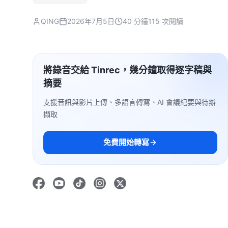
QING
2026年7月5日
40 分鐘
115 次閱讀
將錄音交給 Tinrec，幾分鐘取得逐字稿與
摘要
支援音訊與影片上傳、多語言轉寫、AI 會議紀要與待辦
擷取
免費開始轉寫