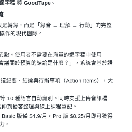
逐字稿
與
GoodTape
。
流
的不只是轉錄，而是「錄音 → 理解 → 行動」的完整
裝置協作的現代團隊。
大的差異點。使用者不需要在海量的逐字稿中使用
「這場會議關於預算的結論是什麼？」，系統會基於語
議紀要、結論與待辦事項（Action Items），大
等 10 種語言自動識別。同時支援上傳音訊檔
議延伸到播客整理與線上課程筆記。
ic 版僅 $4.9/月，Pro 版 $8.25/月即可獲得
爭力。