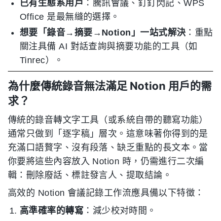
已有生態系用戶
：騰訊會議、釘釘閃記、WPS
Office 是最無縫的選擇。
想要「錄音→摘要→Notion」一站式解決
：重點
關注具備 AI 對話查詢與摘要功能的工具（如
Tinrec）。
為什麼傳統錄音無法滿足 Notion 用戶的需
求？
傳統的錄音轉文字工具（或系統自帶的聽寫功能）
通常只做到「逐字稿」層次。這意味著你得到的是
充滿口語贅字、沒有段落、缺乏重點的長文本。當
你要將這些內容放入 Notion 時，仍需進行二次編
輯：刪除廢話、標註發言人、提取結論。
高效的 Notion 會議記錄工作流應具備以下特徵：
高準確率的轉寫
：減少校对時間。