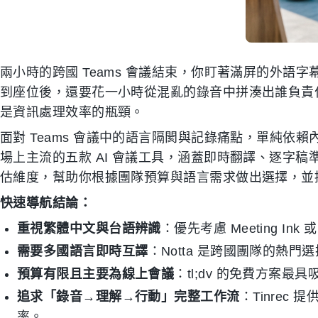
兩小時的跨國 Teams 會議結束，你盯著滿屏的外語
到座位後，還要花一小時從混亂的錄音中拼湊出誰負責
是資訊處理效率的瓶頸。
面對 Teams 會議中的語言隔閡與記錄痛點，單純依賴
場上主流的五款 AI 會議工具，涵蓋即時翻譯、逐字
估維度，幫助你根據團隊預算與語言需求做出選擇，並
快速導航結論：
重視繁體中文與台語辨識
：優先考慮 Meeting Ink 或 
需要多國語言即時互譯
：Notta 是跨國團隊的熱門
預算有限且主要為線上會議
：tl;dv 的免費方案最
追求「錄音→理解→行動」完整工作流
：Tinrec
率。