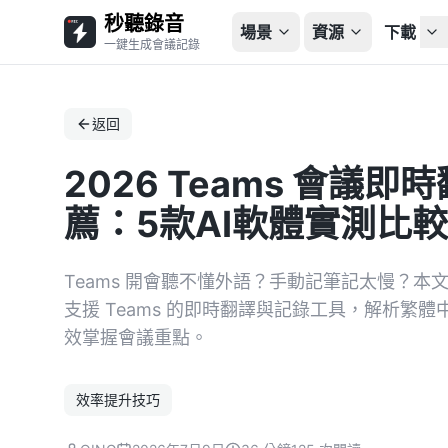
秒聽錄音
場景
資源
下載
一鍵生成會議記錄
返回
2026 Teams 會議
薦：5款AI軟體實測比較
Teams 開會聽不懂外語？手動記筆記太慢？本文比較 Me
支援 Teams 的即時翻譯與記錄工具，解析繁
效掌握會議重點。
效率提升技巧