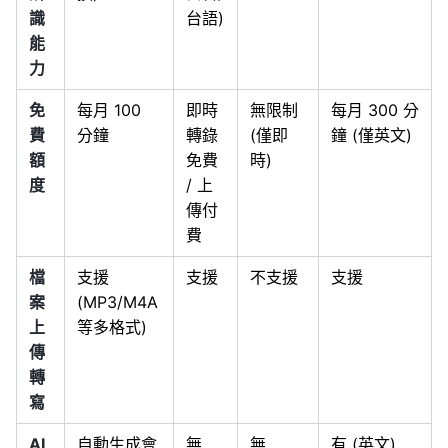
識
台語)
能
力
免
每月 100
即時
無限制
每月 300 分
費
分鐘
轉錄
(僅即
鐘 (僅英文)
額
免費
時)
度
/ 上
傳付
費
檔
支援
支援
不支援
支援
案
(MP3/M4A
上
等多格式)
傳
轉
寫
AI
自動生成會
無
無
有 (英文)