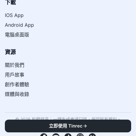
下載
IOS App
Android App
電腦桌面版
資源
關於我們
用戶故事
創作者體驗
媒體與收錄
© 2026 秒聽錄音｜一鍵生成會議記錄。保留所有權利。
《
服務條款
》
《
隱私政策
》
立即使用 Tinrec