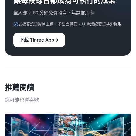
讓每段錄音都成為可執行的成果
登入即享 60 分鐘免費轉寫，無需信用卡
支援音訊與影片上傳、多語言轉寫、AI 會議紀要與待辦擷取
下載 Tinrec App
推薦閱讀
您可能也會喜歡