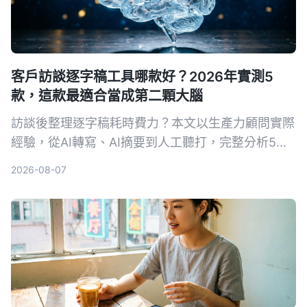
客戶訪談逐字稿工具哪款好？2026年實測5
款，這款最適合當成第二顆大腦
訪談後整理逐字稿耗時費力？本文以生產力顧問實際
經驗，從AI轉寫、AI摘要到人工聽打，完整分析5種
方案。其中Tinrec不只轉文字，更能幫你提煉重點、
2026-08-07
建立可搜尋的訪談資料庫，是深度整理客戶訪談的首
選。