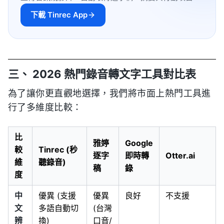
下載 Tinrec App
三、 2026 熱門錄音轉文字工具對比表
為了讓你更直觀地選擇，我們將市面上熱門工具進
行了多維度比較：
比
雅婷
Google
較
Tinrec (秒
逐字
即時轉
Otter.ai
維
聽錄音)
稿
錄
度
中
優異 (支援
優異
良好
不支援
文
多語自動切
(台灣
辨
換)
口音/