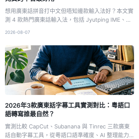
想用廣東話拼音打中文但唔知邊款輸入法好？本文實
測 4 款熱門廣東話輸入法，包括 Jyutping IME、網
上廣東話輸入法、CantoKey 與 iOS 內建，從平台支
2026-08-07
援、粵拼方案、反查功能等多角度比較，幫你揀出最
適合嘅免費工具。
2026年3款廣東話字幕工具實測對比：粵語口
語轉寫誰最自然？
實測比較 CapCut、Subanana 與 Tinrec 三款廣東
話自動字幕工具，從粵語口語準確度、AI 整理能力