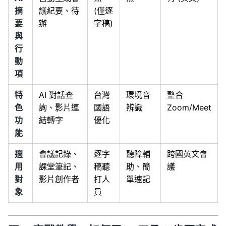
摘
議紀要、待
(僅逐
要
辦
字稿)
與
行
動
項
特
AI 對話查
台灣
環境音
整合
色
詢、影片連
國語
辨識
Zoom/Meet
功
結轉字
優化
能
適
會議記錄、
逐字
聽障輔
跨國英文會
用
課堂筆記、
稿聽
助、簡
議
對
影片創作者
打人
單速記
象
員