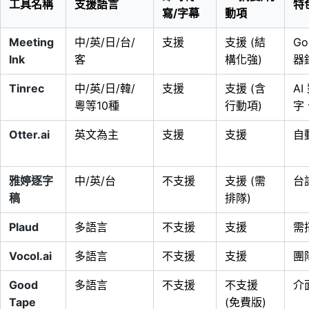
工具名稱
支援語言
特
寫/字幕
動項
Meeting
中/英/日/台/
支援
支援 (結
G
Ink
客
構化強)
器
Tinrec
中/英/日/韓/
支援
支援 (含
A
粵等10種
行動項)
字
Otter.ai
英文為主
支援
支援
自動
雅婷逐字
中/英/台
不支援
支援 (需
台
稿
排隊)
Plaud
多語言
不支援
支援
需
Vocol.ai
多語言
不支援
支援
團
Good
多語言
不支援
不支援
介
Tape
(免費版)