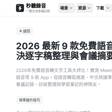
秒聽錄音
場景
資源
下載
一鍵生成會議記錄
返回
2026 最新 9 款免
決逐字稿整理與會議摘
2026年免費語音轉文字工具大評比！實測 Meeting 
錄音等 9 款 App。從錄音轉寫速度、中文辨識
會議記錄、訪談整理與學習筆記的神隊友。
效率提升技巧