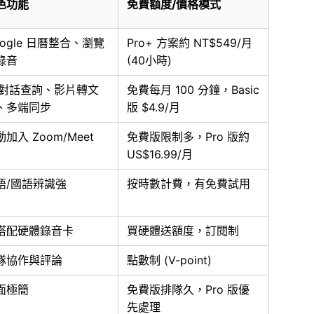
色功能
免費額度/價格模式
oogle 日曆整合、瀏覽
Pro+ 方案約 NT$549/月
錄音
(40小時)
I 對話查詢、影片轉文
免費每月 100 分鐘，Basic
、多端同步
版 $4.9/月
加入 Zoom/Meet
免費版限制多，Pro 版約
US$16.99/月
語/國語辨識強
按時數計費，有免費試用
搭配硬體錄音卡
買硬體送額度，訂閱制
隊協作與評論
點數制 (V-point)
面極簡
免費版排隊久，Pro 版優
先處理