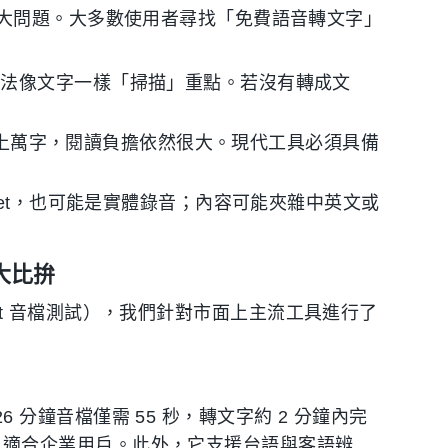
大問題。大多數使用者尋找「免費語音轉文字」
無法像文字一樣「掃描」重點。若沒有轉成文
）動輒上萬字，閱讀負擔依然很大。現代工具必須具備
Meet，也可能是實體錄音；內容可能夾雜中英文或
大比拚
dcast 音檔測試），我們針對市面上主流工具進行了
26 分鐘音檔僅需 55 秒，轉文字約 2 分鐘內完
eet，適合企業用戶。此外，它支援台語與客語辨