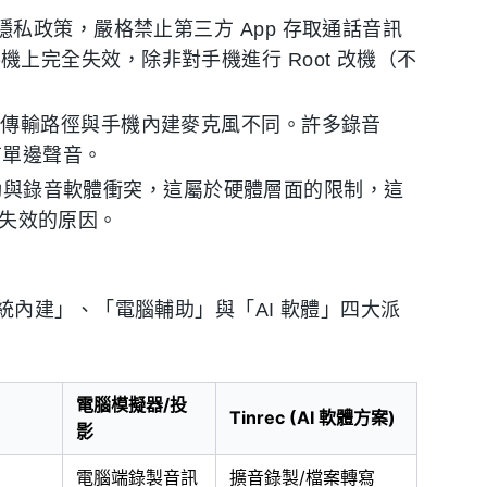
起更新隱私政策，嚴格禁止第三方 App 存取通話音訊
在新手機上完全失效，除非對手機進行 Root 改機（不
訊傳輸路徑與手機內建麥克風不同。許多錄音
有單邊聲音。
片驅動與錄音軟體衝突，這屬於硬體層面的限制，這
機卻失效的原因。
內建」、「電腦輔助」與「AI 軟體」四大派
電腦模擬器/投
)
Tinrec (AI 軟體方案)
影
電腦端錄製音訊
擴音錄製/檔案轉寫