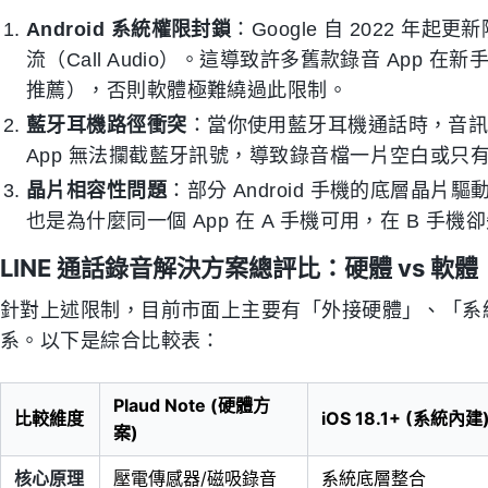
Android 系統權限封鎖
：Google 自 2022 年
流（Call Audio）。這導致許多舊款錄音 App 
推薦），否則軟體極難繞過此限制。
藍牙耳機路徑衝突
：當你使用藍牙耳機通話時，音
App 無法攔截藍牙訊號，導致錄音檔一片空白或只
晶片相容性問題
：部分 Android 手機的底層晶
也是為什麼同一個 App 在 A 手機可用，在 B 手
LINE 通話錄音解決方案總評比：硬體 vs 軟體
針對上述限制，目前市面上主要有「外接硬體」、「系統
系。以下是綜合比較表：
Plaud Note (硬體方
比較維度
iOS 18.1+ (系統內建
案)
核心原理
壓電傳感器/磁吸錄音
系統底層整合