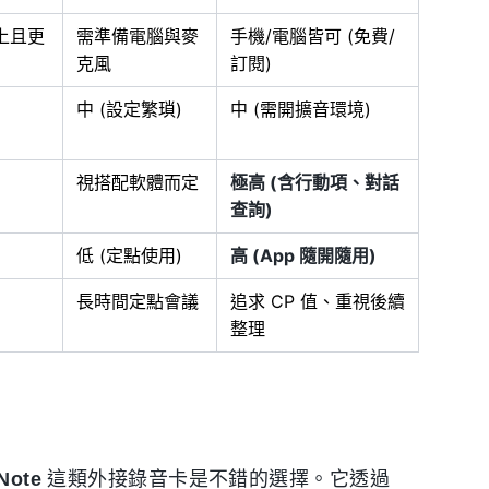
 以上且更
需準備電腦與麥
手機/電腦皆可 (免費/
克風
訂閱)
中 (設定繁瑣)
中 (需開擴音環境)
視搭配軟體而定
極高 (含行動項、對話
查詢)
低 (定點使用)
高 (App 隨開隨用)
長時間定點會議
追求 CP 值、重視後續
整理
Note
這類外接錄音卡是不錯的選擇。它透過