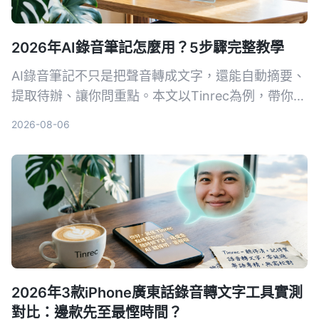
2026年AI錄音筆記怎麼用？5步驟完整教學
AI錄音筆記不只是把聲音轉成文字，還能自動摘要、
提取待辦、讓你問重點。本文以Tinrec為例，帶你5
步驟上手，從錄音、轉寫到產出會議紀錄，一次學
2026-08-06
會。
2026年3款iPhone廣東話錄音轉文字工具實測
對比：邊款先至最慳時間？