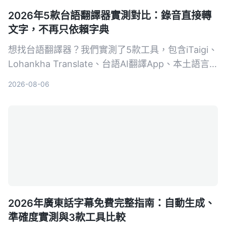
2026年5款台語翻譯器實測對比：錄音直接轉
文字，不再只依賴字典
想找台語翻譯器？我們實測了5款工具，包含iTaigi、
Lohankha Translate、台語AI翻譯App、本土語言
資源網翻譯器與Tinrec秒聽錄音。結果發現，單純的
2026-08-06
翻譯器已經不夠看，能直接把台語錄音轉成筆記、摘
要和待辦的Tinrec，才是忙碌上班族和學生真正需要
的台語助手。
2026年廣東話字幕免費完整指南：自動生成、
準確度實測與3款工具比較