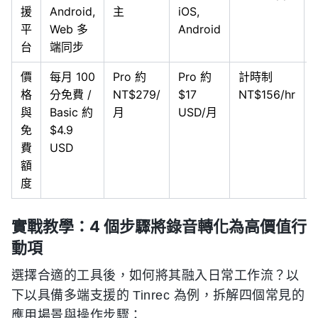
援
Android,
主
iOS,
平
Web 多
Android
台
端同步
價
每月 100
Pro 約
Pro 約
計時制
格
分免費 /
NT$279/
$17
NT$156/hr
與
Basic 約
月
USD/月
免
$4.9
費
USD
額
度
實戰教學：4 個步驟將錄音轉化為高價值行
動項
選擇合適的工具後，如何將其融入日常工作流？以
下以具備多端支援的 Tinrec 為例，拆解四個常見的
應用場景與操作步驟：