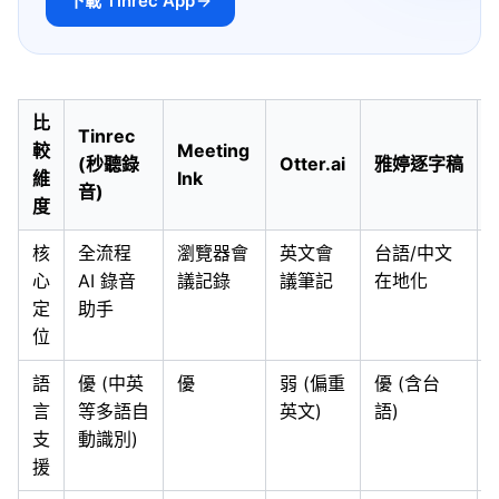
下載 Tinrec App
比
Tinrec
較
Meeting
(秒聽錄
Otter.ai
雅婷逐字稿
維
Ink
音)
度
核
全流程
瀏覽器會
英文會
台語/中文
心
AI 錄音
議記錄
議筆記
在地化
定
助手
位
語
優 (中英
優
弱 (偏重
優 (含台
言
等多語自
英文)
語)
支
動識別)
援