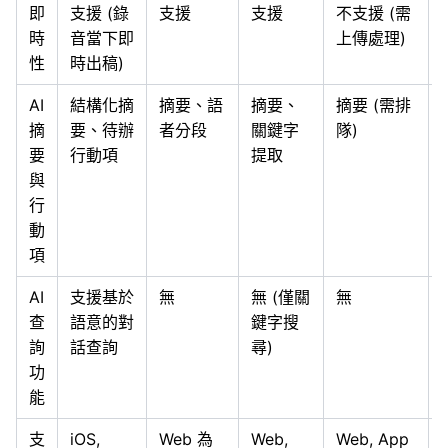
即
支援 (錄
支援
支援
不支援 (需
時
音當下即
上傳處理)
性
時出稿)
AI
結構化摘
摘要、語
摘要、
摘要 (需排
摘
要、待辦
者分段
關鍵字
隊)
要
行動項
提取
與
行
動
項
AI
支援基於
無
無 (僅關
無
查
語意的對
鍵字搜
詢
話查詢
尋)
功
能
支
iOS,
Web 為
Web,
Web, App