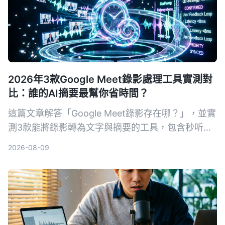
2026年3款Google Meet錄影處理工具實測對
比：誰的AI摘要最幫你省時間？
這篇文章解答「Google Meet錄影存在哪？」，並實
測3款能將錄影轉為文字與摘要的工具，包含秒听录
音Tinrec、Notta及Otter.ai，幫你從存檔、轉寫到
2026-08-09
找重點一次搞定。