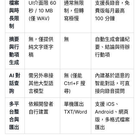
檔案
UI介面限 60
通常無限
支援長錄音，免
與時
秒 / 10 MB
制，但轉
費版每月最高
長限
(僅 WAV)
寫極慢
100 分鐘
制
摘要
無，僅提供
無
自動生成會議紀
與行
純文字逐字
要、結論與待辦
動項
稿
行動項
生成
AI 對
需另外串接
無 (僅能
內建基於語意的
話查
其他大型語
Ctrl+F 搜
智能對話，可直
詢
言模型
尋)
接向錄音提問
多平
依賴開發者
單機匯出
支援 iOS、
台整
自行建置
TXT/Word
Android、網頁
合與
版，多格式檔案
匯出
匯出