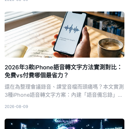
2026年3款iPhone語音轉文字方法實測對比：
免費vs付費哪個最省力？
還在為整理會議錄音、課堂音檔而頭痛嗎？本文實測
3種iPhone語音轉文字方案：內建「語音備忘錄」、
AI工具Tinrec、第三方App與硬體，從準確率、AI功
2026-08-09
能、跨平台到免費額度一次比較，幫你找到最適合自
己的錄音轉文字方法。