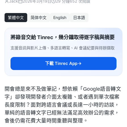
Jack
2026年3月19日
29 分鐘
652 次閱讀
繁體中文
简体中文
English
日本語
將錄音交給 Tinrec，幾分鐘取得逐字稿與摘要
支援音訊與影片上傳、多語言轉寫、AI 會議紀要與待辦擷取
下載 Tinrec App
開會總是來不及做筆記，想依賴「Google語音轉文
字」卻發現開發者介面太複雜、或者遇到單次檔案
長度限制？面對跨語言會議或長達一小時的訪談，
單純的語音轉文字已經無法滿足高效辦公的需求，
會後仍需花費大量時間重聽與整理。